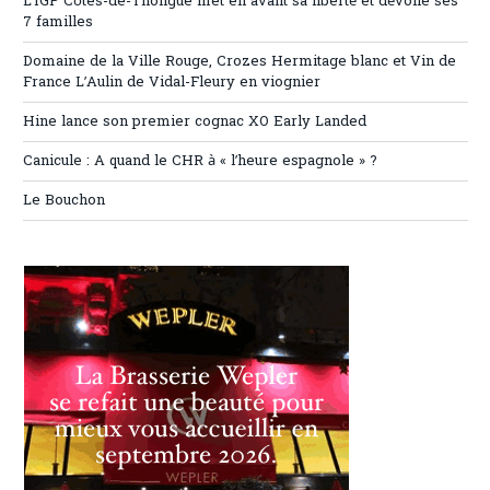
L’IGP Côtes-de-Thongue met en avant sa liberté et dévoile ses
7 familles
Domaine de la Ville Rouge, Crozes Hermitage blanc et Vin de
France L’Aulin de Vidal-Fleury en viognier
Hine lance son premier cognac XO Early Landed
Canicule : A quand le CHR à « l’heure espagnole » ?
Le Bouchon