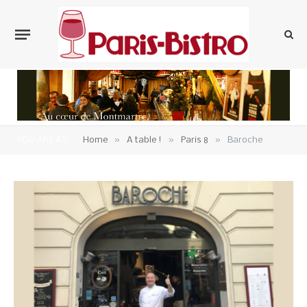
»
»
»
YOU ARE AT:
Home
A table !
Paris 8
Baroche