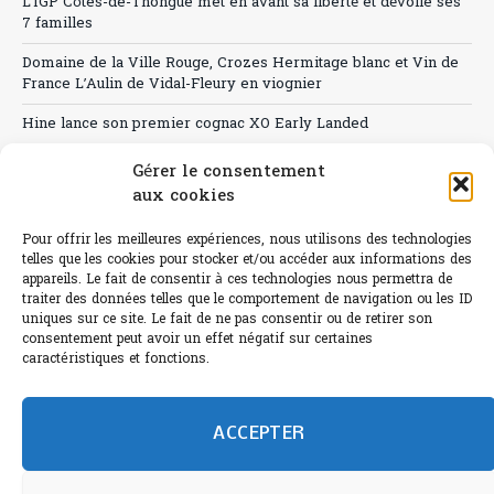
L’IGP Côtes-de-Thongue met en avant sa liberté et dévoile ses
7 familles
Domaine de la Ville Rouge, Crozes Hermitage blanc et Vin de
France L’Aulin de Vidal-Fleury en viognier
Hine lance son premier cognac XO Early Landed
Canicule : A quand le CHR à « l’heure espagnole » ?
Gérer le consentement
aux cookies
Le Bouchon
Pour offrir les meilleures expériences, nous utilisons des technologies
Sélection de rosés 2026
telles que les cookies pour stocker et/ou accéder aux informations des
appareils. Le fait de consentir à ces technologies nous permettra de
traiter des données telles que le comportement de navigation ou les ID
uniques sur ce site. Le fait de ne pas consentir ou de retirer son
consentement peut avoir un effet négatif sur certaines
L'abus d'alcool est dangereux pour la santé.
caractéristiques et fonctions.
Sachez consommer avec modération.
©paris-bistro 2026 Paris-bistro.com est une publication 100%
humain et 0% IA de Paris Bistro Editions - SARL de Presse -
ACCEPTER
mail: contact@paris-bistro.com
Informations légales et
RGPD
Annoncer sur Paris-bistro