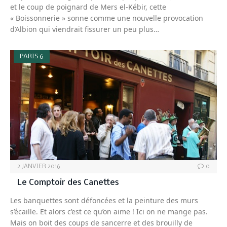
et le coup de poignard de Mers el-Kébir, cette
« Boissonnerie » sonne comme une nouvelle provocation
d’Albion qui viendrait fissurer un peu plus…
PARIS 6
2 JANVIER 2016
0
Le Comptoir des Canettes
Les banquettes sont défoncées et la peinture des murs
s’écaille. Et alors c’est ce qu’on aime ! Ici on ne mange pas.
Mais on boit des coups de sancerre et des brouilly de