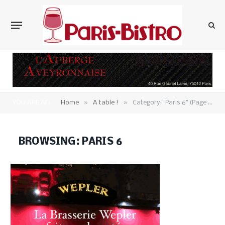
»
»
YOU ARE AT:
Home
A table !
Category: "Paris 6" (Page 3)
BROWSING:
PARIS 6