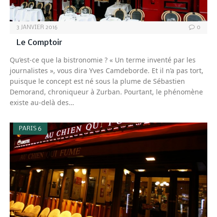
3 JANVIER 2016
0
Le Comptoir
Qu’est-ce que la bistronomie ? « Un terme inventé par les
journalistes », vous dira Yves Camdeborde. Et il n’a pas tort,
puisque le concept est né sous la plume de Sébastien
Demorand, chroniqueur à Zurban. Pourtant, le phénomène
existe au-delà des…
PARIS 6