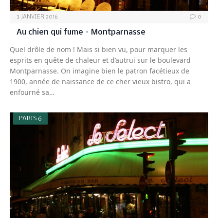
3 JANVIER 2016
0
Au chien qui fume – Montparnasse
Quel drôle de nom ! Mais si bien vu, pour marquer les
esprits en quête de chaleur et d’autrui sur le boulevard
Montparnasse. On imagine bien le patron facétieux de
1900, année de naissance de ce cher vieux bistro, qui a
enfourné sa…
PARIS 6