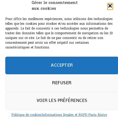
Canicule : A quand le CHR à « l’heure espagnole » ?
Gérer le consentement
aux cookies
Le Bouchon
Pour offrir les meilleures expériences, nous utilisons des technologies
Sélection de rosés 2026
telles que les cookies pour stocker et/ou accéder aux informations des
appareils. Le fait de consentir à ces technologies nous permettra de
traiter des données telles que le comportement de navigation ou les ID
uniques sur ce site. Le fait de ne pas consentir ou de retirer son
consentement peut avoir un effet négatif sur certaines
L'abus d'alcool est dangereux pour la santé.
caractéristiques et fonctions.
Sachez consommer avec modération.
©paris-bistro 2026 Paris-bistro.com est une publication 100%
humain et 0% IA de Paris Bistro Editions - SARL de Presse -
ACCEPTER
mail: contact@paris-bistro.com
Informations légales et
RGPD
Annoncer sur Paris-bistro
REFUSER
VOIR LES PRÉFÉRENCES
Politique de cookies
Informations légales et RGPD Paris-Bistro