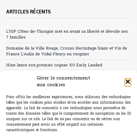
ARTICLES RÉCENTS
L’IGP Côtes-de-Thongue met en avant sa liberté et dévoile ses
7 familles
Domaine de la Ville Rouge, Crozes Hermitage blanc et Vin de
France L’Aulin de Vidal-Fleury en viognier
Hine lance son premier cognac XO Early Landed
Canicule : A quand le CHR à « l’heure espagnole » ?
Gérer le consentement
aux cookies
Le Bouchon
Pour offrir les meilleures expériences, nous utilisons des technologies
Sélection de rosés 2026
telles que les cookies pour stocker et/ou accéder aux informations des
appareils. Le fait de consentir à ces technologies nous permettra de
traiter des données telles que le comportement de navigation ou les ID
uniques sur ce site. Le fait de ne pas consentir ou de retirer son
consentement peut avoir un effet négatif sur certaines
L'abus d'alcool est dangereux pour la santé.
caractéristiques et fonctions.
Sachez consommer avec modération.