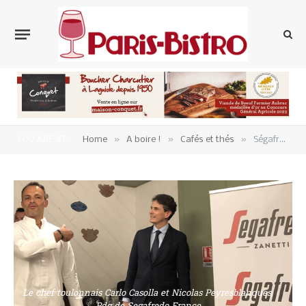
»
»
»
YOU ARE AT:
Home
A boire !
Cafés et thés
Ségafredo Zanetti défend le « café populaire ».
Le chef toulonnais Carlo Casolla et Nicolas Peyresblanques,