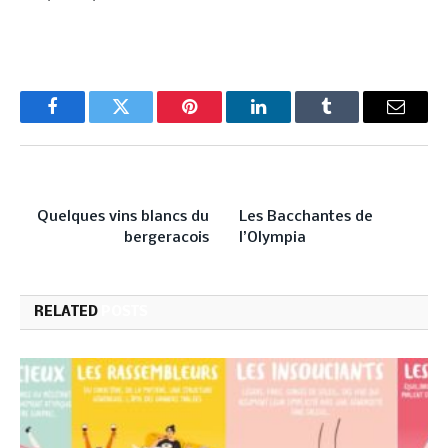
Facebook
Twitter
Pinterest
LinkedIn
Tumblr
Email
PREVIOUS ARTICLE
NEXT ARTICLE
Quelques vins blancs du
Les Bacchantes de
bergeracois
l’Olympia
RELATED
POSTS