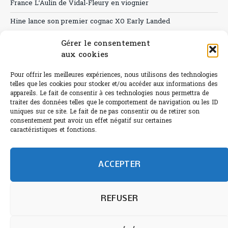
France L’Aulin de Vidal-Fleury en viognier
Hine lance son premier cognac XO Early Landed
Canicule : A quand le CHR à « l’heure espagnole » ?
Gérer le consentement
aux cookies
Le Bouchon
Pour offrir les meilleures expériences, nous utilisons des technologies
Sélection de rosés 2026
telles que les cookies pour stocker et/ou accéder aux informations des
appareils. Le fait de consentir à ces technologies nous permettra de
traiter des données telles que le comportement de navigation ou les ID
uniques sur ce site. Le fait de ne pas consentir ou de retirer son
consentement peut avoir un effet négatif sur certaines
L'abus d'alcool est dangereux pour la santé.
caractéristiques et fonctions.
Sachez consommer avec modération.
©paris-bistro 2026 Paris-bistro.com est une publication 100%
humain et 0% IA de Paris Bistro Editions - SARL de Presse -
ACCEPTER
mail: contact@paris-bistro.com
Informations légales et
RGPD
Annoncer sur Paris-bistro
REFUSER