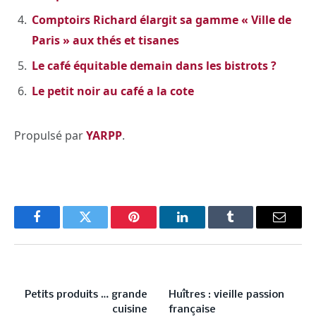
Comptoirs Richard élargit sa gamme « Ville de
Paris » aux thés et tisanes
Le café équitable demain dans les bistrots ?
Le petit noir au café a la cote
Propulsé par
YARPP
.
Facebook
Twitter
Pinterest
LinkedIn
Tumblr
Email
PREVIOUS ARTICLE
NEXT ARTICLE
Petits produits … grande
Huîtres : vieille passion
cuisine
française