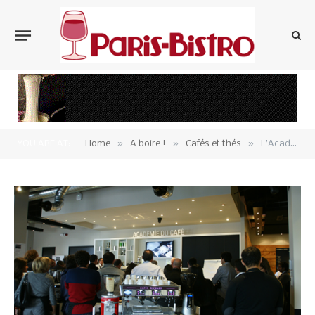
»
»
»
YOU ARE AT:
Home
A boire !
Cafés et thés
L’Académie du Café de Richard accueille le « Barista Nation »