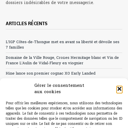
dossiers indésirables de votre messagerie.
ARTICLES RÉCENTS
L’IGP Côtes-de-Thongue met en avant sa liberté et dévoile ses
7 familles
Domaine de la Ville Rouge, Crozes Hermitage blanc et Vin de
France L’Aulin de Vidal-Fleury en viognier
Hine lance son premier cognac XO Early Landed
Canicule : A quand le CHR à « l’heure espagnole » ?
Gérer le consentement
aux cookies
Le Bouchon
Pour offrir les meilleures expériences, nous utilisons des technologies
Sélection de rosés 2026
telles que les cookies pour stocker et/ou accéder aux informations des
appareils. Le fait de consentir à ces technologies nous permettra de
traiter des données telles que le comportement de navigation ou les ID
uniques sur ce site. Le fait de ne pas consentir ou de retirer son