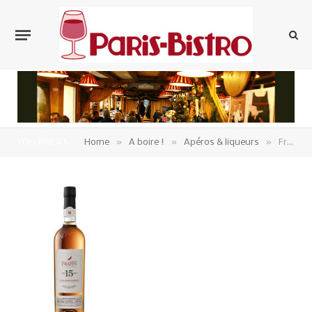
»
»
»
YOU ARE AT:
Home
A boire !
Apéros & liqueurs
Frapin 15 ans d’âge, Cognac Grande Champagne