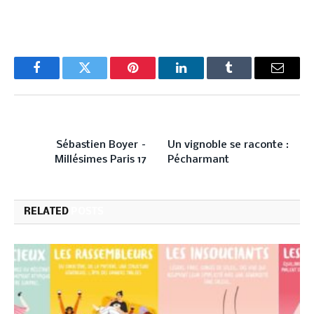
Facebook
Twitter
Pinterest
LinkedIn
Tumblr
Email
PREVIOUS ARTICLE
NEXT ARTICLE
Sébastien Boyer –
Un vignoble se raconte :
Millésimes Paris 17
Pécharmant
RELATED
POSTS