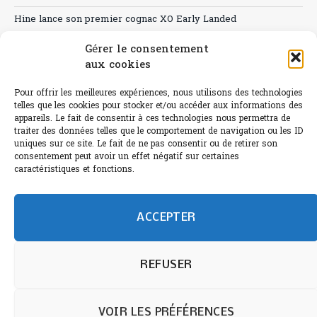
Hine lance son premier cognac XO Early Landed
Canicule : A quand le CHR à « l’heure espagnole » ?
Gérer le consentement
aux cookies
Le Bouchon
Pour offrir les meilleures expériences, nous utilisons des technologies
Sélection de rosés 2026
telles que les cookies pour stocker et/ou accéder aux informations des
appareils. Le fait de consentir à ces technologies nous permettra de
traiter des données telles que le comportement de navigation ou les ID
uniques sur ce site. Le fait de ne pas consentir ou de retirer son
consentement peut avoir un effet négatif sur certaines
L'abus d'alcool est dangereux pour la santé.
caractéristiques et fonctions.
Sachez consommer avec modération.
©paris-bistro 2026 Paris-bistro.com est une publication 100%
humain et 0% IA de Paris Bistro Editions - SARL de Presse -
ACCEPTER
mail: contact@paris-bistro.com
Informations légales et
RGPD
Annoncer sur Paris-bistro
REFUSER
VOIR LES PRÉFÉRENCES