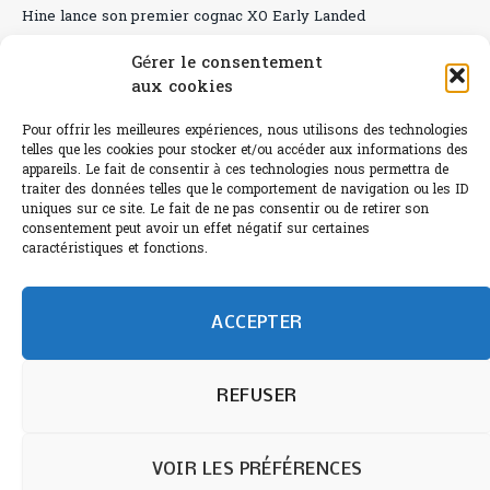
Hine lance son premier cognac XO Early Landed
Canicule : A quand le CHR à « l’heure espagnole » ?
Gérer le consentement
aux cookies
Le Bouchon
Pour offrir les meilleures expériences, nous utilisons des technologies
Sélection de rosés 2026
telles que les cookies pour stocker et/ou accéder aux informations des
appareils. Le fait de consentir à ces technologies nous permettra de
traiter des données telles que le comportement de navigation ou les ID
uniques sur ce site. Le fait de ne pas consentir ou de retirer son
consentement peut avoir un effet négatif sur certaines
L'abus d'alcool est dangereux pour la santé.
caractéristiques et fonctions.
Sachez consommer avec modération.
©paris-bistro 2026 Paris-bistro.com est une publication 100%
humain et 0% IA de Paris Bistro Editions - SARL de Presse -
ACCEPTER
mail: contact@paris-bistro.com
Informations légales et
RGPD
Annoncer sur Paris-bistro
REFUSER
VOIR LES PRÉFÉRENCES