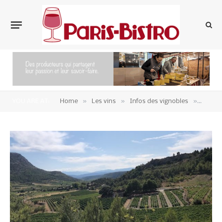
»
»
»
YOU ARE AT:
Home
Les vins
Infos des vignobles
Vins d