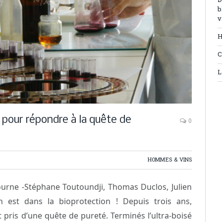
D
b
v
H
C
L
 pour répondre à la quête de
0
HOMMES & VINS
ourne -Stéphane Toutoundji, Thomas Duclos, Julien
n est dans la bioprotection ! Depuis trois ans,
 pris d’une quête de pureté. Terminés l’ultra-boisé