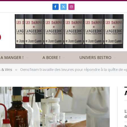
Facebook
X
Instagram
(Twitter)
A MANGER !
A BOIRE !
UNIVERS BISTRO
»
& Vins
OenoTeam travaille des levures pour répondre à la quête de «
L
d