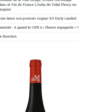
omaine de la Ville Rouge, Crozes Hermitage
lanc et Vin de France L’Aulin de Vidal-Fleury en
iognier
ine lance son premier cognac XO Early Landed
anicule : A quand le CHR à « l’heure espagnole » ?
e Bouchon