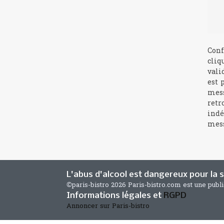
Conf
cliq
vali
est 
mess
retr
indé
mess
L'abus d'alcool est dangereux pour la
©paris-bistro 2026 Paris-bistro.com est une publ
Informations légales et
RGPD
Annoncer sur Paris-bistro