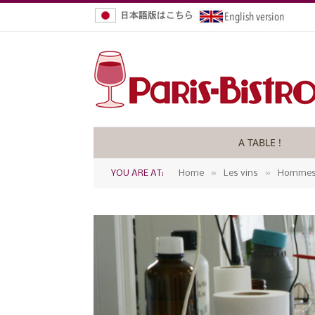
A TABLE !
»
»
YOU ARE AT:
Home
Les vins
Hommes 