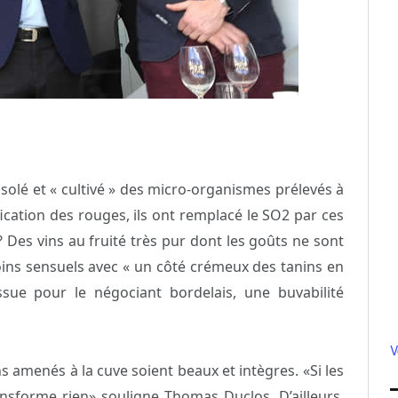
solé et « cultivé » des micro-organismes prélevés à
ification des rouges, ils ont remplacé le SO2 par ces
 Des vins au fruité très pur dont les goûts ne sont
moins sensuels avec « un côté crémeux des tanins en
ue pour le négociant bordelais, une buvabilité
V
s amenés à la cuve soient beaux et intègres. «Si les
ansforme rien» souligne Thomas Duclos. D’ailleurs,