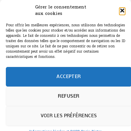
Canicule : A quand le CHR à « l’heure espagnole » ?
Gérer le consentement
aux cookies
Le Bouchon
Sélection de rosés 2026
Pour offrir les meilleures expériences, nous utilisons des technologies
telles que les cookies pour stocker et/ou accéder aux informations des
appareils. Le fait de consentir à ces technologies nous permettra de
traiter des données telles que le comportement de navigation ou les ID
uniques sur ce site. Le fait de ne pas consentir ou de retirer son
consentement peut avoir un effet négatif sur certaines
L'abus d'alcool est dangereux pour la santé.
caractéristiques et fonctions.
Sachez consommer avec modération.
©paris-bistro 2026 Paris-bistro.com est une publication 100%
humain et 0% IA de Paris Bistro Editions - SARL de Presse -
ACCEPTER
mail: contact@paris-bistro.com
Informations légales et
RGPD
Annoncer sur Paris-bistro
REFUSER
VOIR LES PRÉFÉRENCES