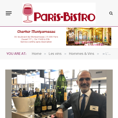
»
»
»
YOU ARE AT:
Home
Les vins
Hommes & Vins
» L’histoire de la Champagne est jalonnée de souffrances »