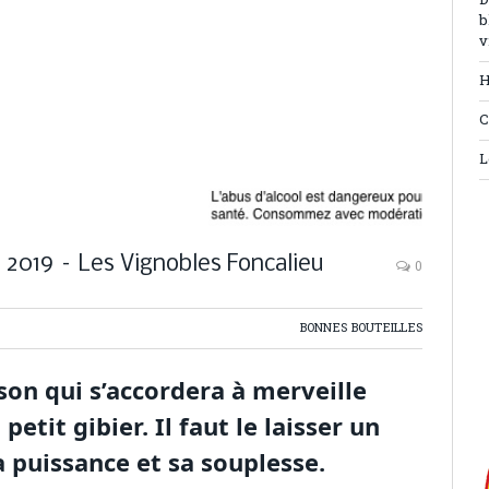
D
b
v
H
C
L
 2019 – Les Vignobles Foncalieu
0
BONNES BOUTEILLES
son qui s’accordera à merveille
etit gibier. Il faut le laisser un
a puissance et sa souplesse.