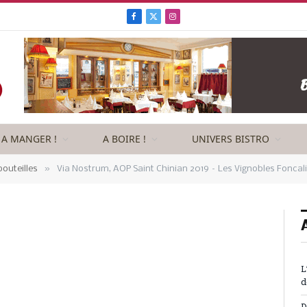
Facebook
X
Instagram
(Twitter)
A MANGER !
A BOIRE !
UNIVERS BISTRO
»
outeilles
Via Nostrum, AOP Saint Chinian 2019 – Les Vignobles Foncal
L
d