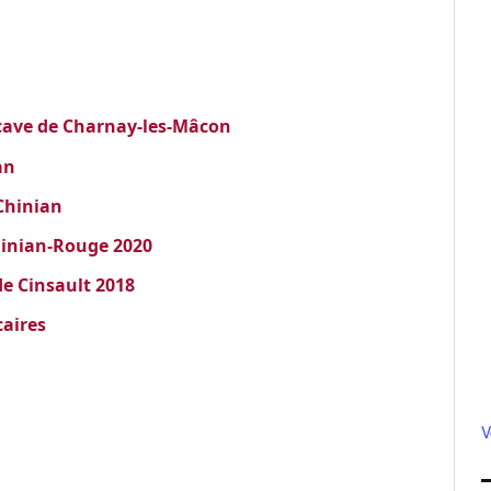
 cave de Charnay-les-Mâcon
an
Chinian
hinian-Rouge 2020
de Cinsault 2018
caires
V