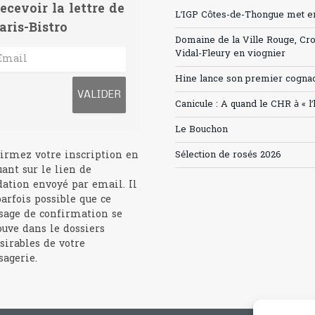
ecevoir la lettre de
L’IGP Côtes-de-Thongue met en 
aris-Bistro
Domaine de la Ville Rouge, Cr
Vidal-Fleury en viognier
Hine lance son premier cogna
Canicule : A quand le CHR à « l
Le Bouchon
irmez votre inscription en
Sélection de rosés 2026
uant sur le lien de
dation envoyé par email. Il
parfois possible que ce
age de confirmation se
ouve dans le dossiers
sirables de votre
agerie.