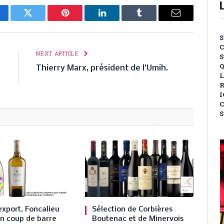
cebook
Twitter
Pinterest
LinkedIn
Tumblr
Email
S
C
E
NEXT ARTICLE
S
Q
r
Thierry Marx, président de l’Umih.
L
s
R
I
C
S
export, Foncalieu
Sélection de Corbières
n coup de barre
Boutenac et de Minervois