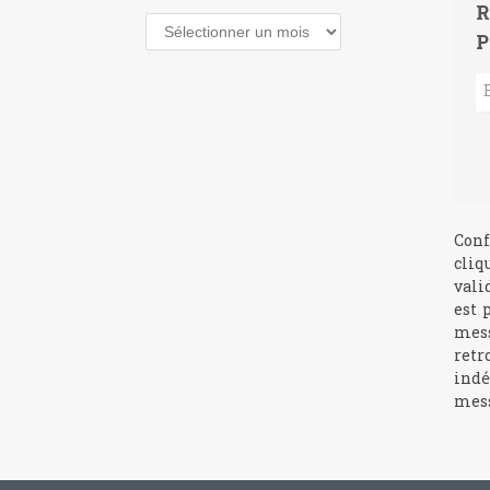
R
Archives
P
Conf
cliq
vali
est 
mess
retr
indé
mess