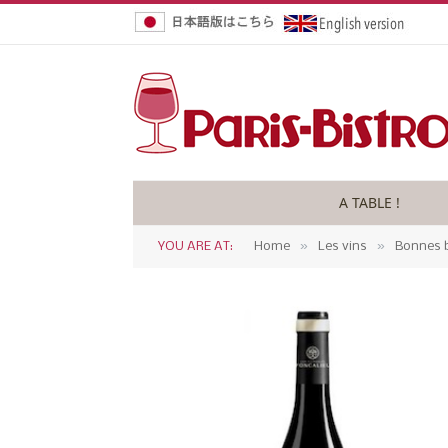
A TABLE !
»
»
YOU ARE AT:
Home
Les vins
Bonnes b