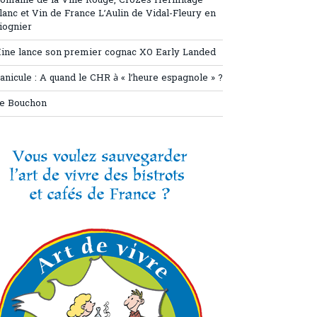
omaine de la Ville Rouge, Crozes Hermitage
lanc et Vin de France L’Aulin de Vidal-Fleury en
iognier
ine lance son premier cognac XO Early Landed
anicule : A quand le CHR à « l’heure espagnole » ?
e Bouchon