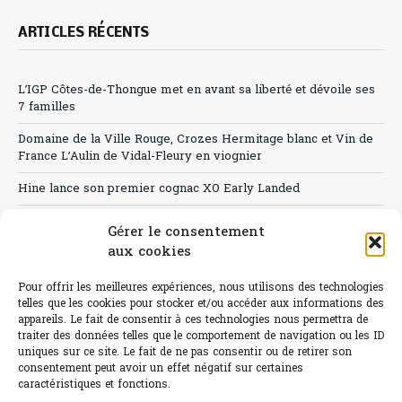
ARTICLES RÉCENTS
L’IGP Côtes-de-Thongue met en avant sa liberté et dévoile ses
7 familles
Domaine de la Ville Rouge, Crozes Hermitage blanc et Vin de
France L’Aulin de Vidal-Fleury en viognier
Hine lance son premier cognac XO Early Landed
Canicule : A quand le CHR à « l’heure espagnole » ?
Gérer le consentement
aux cookies
Le Bouchon
Sélection de rosés 2026
Pour offrir les meilleures expériences, nous utilisons des technologies
telles que les cookies pour stocker et/ou accéder aux informations des
appareils. Le fait de consentir à ces technologies nous permettra de
traiter des données telles que le comportement de navigation ou les ID
uniques sur ce site. Le fait de ne pas consentir ou de retirer son
consentement peut avoir un effet négatif sur certaines
L'abus d'alcool est dangereux pour la santé.
caractéristiques et fonctions.
Sachez consommer avec modération.