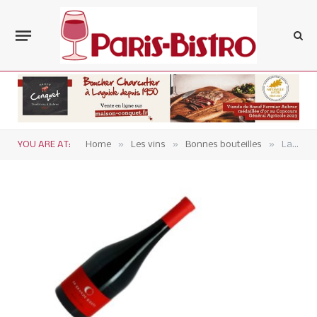
»
»
»
YOU ARE AT:
Home
Les vins
Bonnes bouteilles
La Grande Sieste