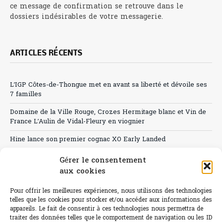
ce message de confirmation se retrouve dans le
dossiers indésirables de votre messagerie.
ARTICLES RÉCENTS
L’IGP Côtes-de-Thongue met en avant sa liberté et dévoile ses
7 familles
Domaine de la Ville Rouge, Crozes Hermitage blanc et Vin de
France L’Aulin de Vidal-Fleury en viognier
Hine lance son premier cognac XO Early Landed
Canicule : A quand le CHR à « l’heure espagnole » ?
Gérer le consentement
aux cookies
Le Bouchon
Pour offrir les meilleures expériences, nous utilisons des technologies
Sélection de rosés 2026
telles que les cookies pour stocker et/ou accéder aux informations des
appareils. Le fait de consentir à ces technologies nous permettra de
traiter des données telles que le comportement de navigation ou les ID