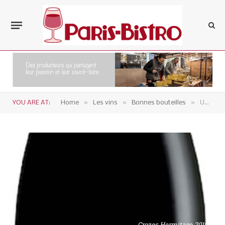
»
»
»
YOU ARE AT:
Home
Les vins
Bonnes bouteilles
Un crozes-hermitage 2010 signé par la Cave de Tain