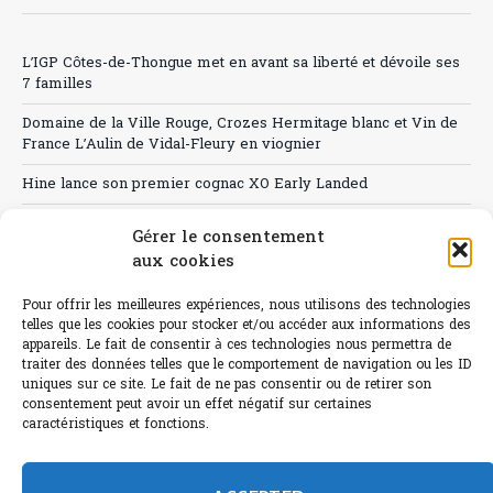
L’IGP Côtes-de-Thongue met en avant sa liberté et dévoile ses
7 familles
Domaine de la Ville Rouge, Crozes Hermitage blanc et Vin de
France L’Aulin de Vidal-Fleury en viognier
Hine lance son premier cognac XO Early Landed
Canicule : A quand le CHR à « l’heure espagnole » ?
Gérer le consentement
aux cookies
Le Bouchon
Sélection de rosés 2026
Pour offrir les meilleures expériences, nous utilisons des technologies
telles que les cookies pour stocker et/ou accéder aux informations des
appareils. Le fait de consentir à ces technologies nous permettra de
traiter des données telles que le comportement de navigation ou les ID
uniques sur ce site. Le fait de ne pas consentir ou de retirer son
consentement peut avoir un effet négatif sur certaines
L'abus d'alcool est dangereux pour la santé.
caractéristiques et fonctions.
Sachez consommer avec modération.
©paris-bistro 2026 Paris-bistro.com est une publication 100%
humain et 0% IA de Paris Bistro Editions - SARL de Presse -