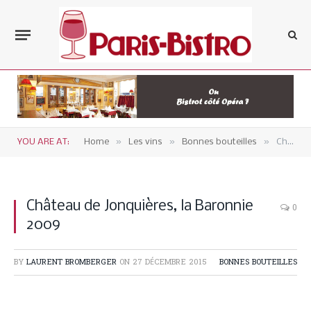
»
»
»
YOU ARE AT:
Home
Les vins
Bonnes bouteilles
Château de Jonquières, la Baronnie 2009
Château de Jonquières, la Baronnie
0
2009
BY
LAURENT BROMBERGER
ON
27 DÉCEMBRE 2015
BONNES BOUTEILLES