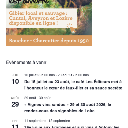
Évènements à venir
10 juillet-8 h 00 min
-
23 août-17 h 00 min
JUIL
10
Du 15 juillet au 23 août, le café Les Éditeurs met à
l’honneur le cœur de faux-filet et sa sauce secrète
29 août
-
30 août
AOÛT
29
« Vignes vins randos » 29 et 30 août 2026, le
rendez-vous des vignobles de Loire
11 septembre
-
13 septembre
SEP
11
39e Foire aux Fromages et aux vins d’Antony les