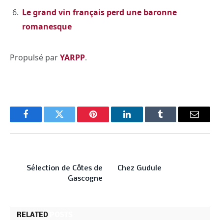
Le grand vin français perd une baronne
romanesque
Propulsé par
YARPP
.
Facebook
Twitter
Pinterest
LinkedIn
Tumblr
Email
PREVIOUS ARTICLE
NEXT ARTICLE
Sélection de Côtes de
Chez Gudule
Gascogne
RELATED
POSTS