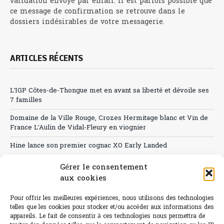
validation envoyé par email. Il est parfois possible que
ce message de confirmation se retrouve dans le
dossiers indésirables de votre messagerie.
ARTICLES RÉCENTS
L’IGP Côtes-de-Thongue met en avant sa liberté et dévoile ses
7 familles
Domaine de la Ville Rouge, Crozes Hermitage blanc et Vin de
France L’Aulin de Vidal-Fleury en viognier
Hine lance son premier cognac XO Early Landed
Canicule : A quand le CHR à « l’heure espagnole » ?
Gérer le consentement
aux cookies
Le Bouchon
Pour offrir les meilleures expériences, nous utilisons des technologies
Sélection de rosés 2026
telles que les cookies pour stocker et/ou accéder aux informations des
appareils. Le fait de consentir à ces technologies nous permettra de