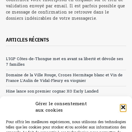
Confirmez votre inscription en cliquant sur le lien de
validation envoyé par email. Il est parfois possible que
ce message de confirmation se retrouve dans le
dossiers indésirables de votre messagerie.
ARTICLES RÉCENTS
L’IGP Côtes-de-Thongue met en avant sa liberté et dévoile ses
7 familles
Domaine de la Ville Rouge, Crozes Hermitage blanc et Vin de
France L’Aulin de Vidal-Fleury en viognier
Hine lance son premier cognac XO Early Landed
Canicule : A quand le CHR à « l’heure espagnole » ?
Gérer le consentement
aux cookies
Le Bouchon
Pour offrir les meilleures expériences, nous utilisons des technologies
Sélection de rosés 2026
telles que les cookies pour stocker et/ou accéder aux informations des