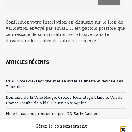
Confirmez votre inscription en cliquant sur le lien de
validation envoyé par email. Il est parfois possible que
ce message de confirmation se retrouve dans le
dossiers indésirables de votre messagerie.
ARTICLES RÉCENTS
L’IGP Côtes-de-Thongue met en avant sa liberté et dévoile ses
7 familles
Domaine de la Ville Rouge, Crozes Hermitage blanc et Vin de
France L’Aulin de Vidal-Fleury en viognier
Hine lance son premier cognac XO Early Landed
Canicule : A quand le CHR à « l’heure espagnole » ?
Gérer le consentement