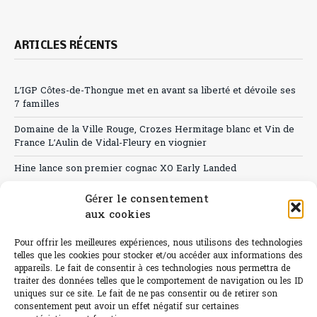
ARTICLES RÉCENTS
L’IGP Côtes-de-Thongue met en avant sa liberté et dévoile ses
7 familles
Domaine de la Ville Rouge, Crozes Hermitage blanc et Vin de
France L’Aulin de Vidal-Fleury en viognier
Hine lance son premier cognac XO Early Landed
Canicule : A quand le CHR à « l’heure espagnole » ?
Gérer le consentement
aux cookies
Le Bouchon
Pour offrir les meilleures expériences, nous utilisons des technologies
Sélection de rosés 2026
telles que les cookies pour stocker et/ou accéder aux informations des
appareils. Le fait de consentir à ces technologies nous permettra de
traiter des données telles que le comportement de navigation ou les ID
uniques sur ce site. Le fait de ne pas consentir ou de retirer son
consentement peut avoir un effet négatif sur certaines