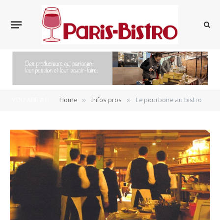
»
»
YOU ARE AT:
Home
Infos pros
Le pourboire au bistro