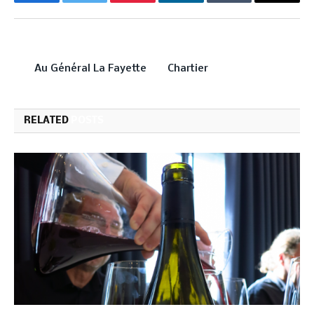
Facebook
Twitter
Pinterest
LinkedIn
Tumblr
Email
PREVIOUS ARTICLE
NEXT ARTICLE
Au Général La Fayette
Chartier
RELATED
POSTS