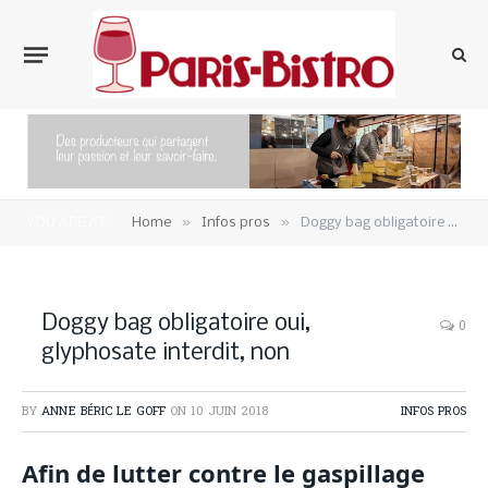
»
»
YOU ARE AT:
Home
Infos pros
Doggy bag obligatoire oui, glyphosate interdit, non
Doggy bag obligatoire oui,
0
glyphosate interdit, non
BY
ANNE BÉRIC LE GOFF
ON
10 JUIN 2018
INFOS PROS
Afin de lutter contre le gaspillage