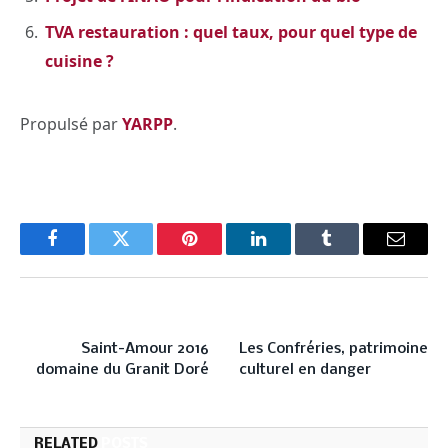
TVA restauration : quel taux, pour quel type de
cuisine ?
Propulsé par
YARPP
.
Facebook
Twitter
Pinterest
LinkedIn
Tumblr
Email
PREVIOUS ARTICLE
NEXT ARTICLE
Saint-Amour 2016
Les Confréries, patrimoine
domaine du Granit Doré
culturel en danger
RELATED
POSTS