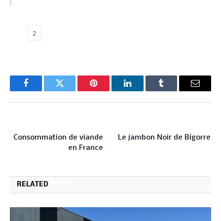
1
2
Facebook
Twitter
Pinterest
LinkedIn
Tumblr
Email
PREVIOUS ARTICLE
NEXT ARTICLE
Consommation de viande
Le jambon Noir de Bigorre
en France
RELATED
POSTS