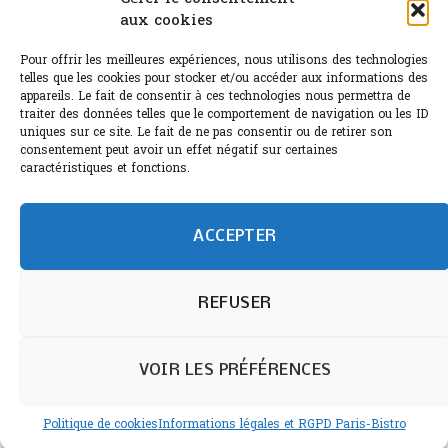
aux cookies
Le Bouchon
Pour offrir les meilleures expériences, nous utilisons des technologies
Sélection de rosés 2026
telles que les cookies pour stocker et/ou accéder aux informations des
appareils. Le fait de consentir à ces technologies nous permettra de
traiter des données telles que le comportement de navigation ou les ID
uniques sur ce site. Le fait de ne pas consentir ou de retirer son
consentement peut avoir un effet négatif sur certaines
L'abus d'alcool est dangereux pour la santé.
caractéristiques et fonctions.
Sachez consommer avec modération.
©paris-bistro 2026 Paris-bistro.com est une publication 100%
humain et 0% IA de Paris Bistro Editions - SARL de Presse -
ACCEPTER
mail: contact@paris-bistro.com
Informations légales et
RGPD
Annoncer sur Paris-bistro
REFUSER
VOIR LES PRÉFÉRENCES
Politique de cookies
Informations légales et RGPD Paris-Bistro