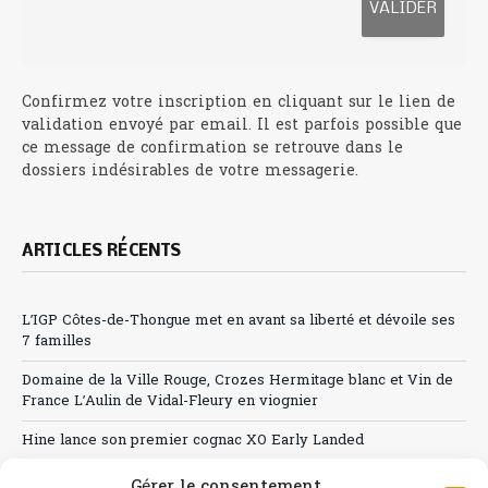
Confirmez votre inscription en cliquant sur le lien de
validation envoyé par email. Il est parfois possible que
ce message de confirmation se retrouve dans le
dossiers indésirables de votre messagerie.
ARTICLES RÉCENTS
L’IGP Côtes-de-Thongue met en avant sa liberté et dévoile ses
7 familles
Domaine de la Ville Rouge, Crozes Hermitage blanc et Vin de
France L’Aulin de Vidal-Fleury en viognier
Hine lance son premier cognac XO Early Landed
Canicule : A quand le CHR à « l’heure espagnole » ?
Gérer le consentement