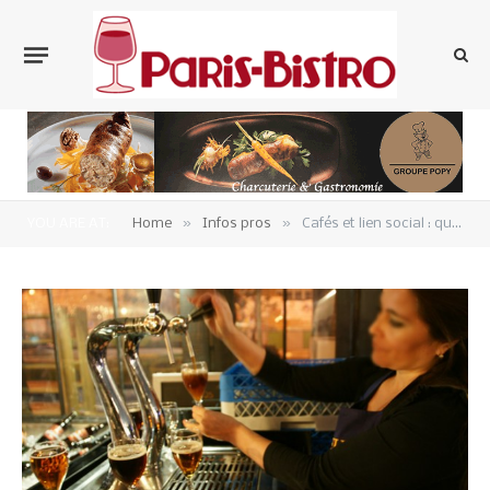
»
»
YOU ARE AT:
Home
Infos pros
Cafés et lien social : qu’en pensent les Français ?