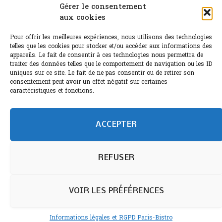
Canicule : A quand le CHR à « l’heure espagnole » ?
Gérer le consentement
aux cookies
Le Bouchon
Pour offrir les meilleures expériences, nous utilisons des technologies
Sélection de rosés 2026
telles que les cookies pour stocker et/ou accéder aux informations des
appareils. Le fait de consentir à ces technologies nous permettra de
traiter des données telles que le comportement de navigation ou les ID
uniques sur ce site. Le fait de ne pas consentir ou de retirer son
consentement peut avoir un effet négatif sur certaines
L'abus d'alcool est dangereux pour la santé.
caractéristiques et fonctions.
Sachez consommer avec modération.
©paris-bistro 2026 Paris-bistro.com est une publication 100%
humain et 0% IA de Paris Bistro Editions - SARL de Presse -
ACCEPTER
mail: contact@paris-bistro.com
Informations légales et
RGPD
Annoncer sur Paris-bistro
REFUSER
VOIR LES PRÉFÉRENCES
Informations légales et RGPD Paris-Bistro