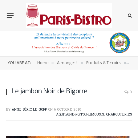
»
»
»
YOU ARE AT:
Home
A manger !
Produits & Terroirs
Aqui
Le jambon Noir de Bigorre
0
BY
ANNE BÉRIC LE GOFF
ON
6 OCTOBRE 2010
AQUITAINE-POITOU-LIMOUSIN
,
CHARCUTERIES