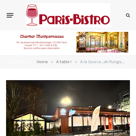
»
»
YOU ARE AT:
Home
A table !
A la Source…ah Rungis…