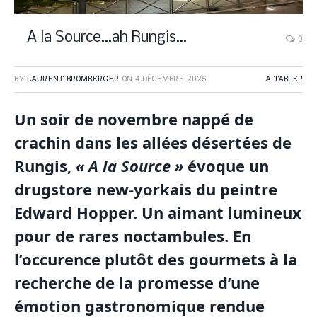
A la Source…ah Rungis…
0
BY
LAURENT BROMBERGER
ON
4 DÉCEMBRE 2025
A TABLE !
Un soir de novembre nappé de
crachin dans les allées désertées de
Rungis,
« A la Source »
évoque un
drugstore new-yorkais du peintre
Edward Hopper. Un aimant lumineux
pour de rares noctambules. En
l’occurence plutôt des gourmets à la
recherche de la promesse d’une
émotion gastronomique rendue