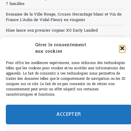
7 familles
Domaine de la Ville Rouge, Crozes Hermitage blanc et Vin de
France L’Aulin de Vidal-Fleury en viognier
Hine lance son premier cognac XO Early Landed
Canicule : A quand le CHR à « l’heure espagnole » ?
Gérer le consentement
aux cookies
Le Bouchon
Sélection de rosés 2026
Pour offrir les meilleures expériences, nous utilisons des technologies
telles que les cookies pour stocker et/ou accéder aux informations des
appareils. Le fait de consentir à ces technologies nous permettra de
traiter des données telles que le comportement de navigation ou les ID
uniques sur ce site. Le fait de ne pas consentir ou de retirer son
consentement peut avoir un effet négatif sur certaines
L'abus d'alcool est dangereux pour la santé.
caractéristiques et fonctions.
Sachez consommer avec modération.
©paris-bistro 2026 Paris-bistro.com est une publication 100%
humain et 0% IA de Paris Bistro Editions - SARL de Presse -
ACCEPTER
mail: contact@paris-bistro.com
Informations légales et
RGPD
Annoncer sur Paris-bistro