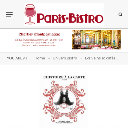
»
»
»
YOU ARE AT:
Home
Univers Bistro
Ecrivains et cafés
Li