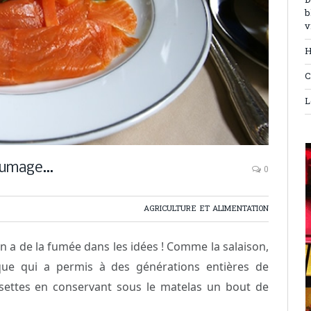
D
b
v
H
C
L
nfumage…
0
AGRICULTURE ET ALIMENTATION
n a de la fumée dans les idées ! Comme la salaison,
ique qui a permis à des générations entières de
isettes en conservant sous le matelas un bout de