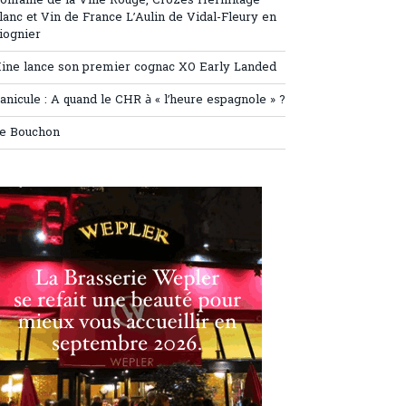
omaine de la Ville Rouge, Crozes Hermitage
lanc et Vin de France L’Aulin de Vidal-Fleury en
iognier
ine lance son premier cognac XO Early Landed
anicule : A quand le CHR à « l’heure espagnole » ?
e Bouchon