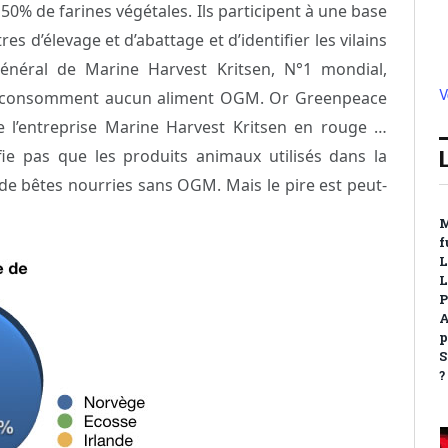
50% de farines végétales. Ils participent à une base
s d’élevage et d’abattage et d’identifier les vilains
énéral de Marine Harvest Kritsen, N°1 mondial,
V
 consomment aucun aliment OGM. Or Greenpeace
 l’entreprise Marine Harvest Kritsen en rouge …
fie pas que les produits animaux utilisés dans la
 de bêtes nourries sans OGM. Mais le pire est peut-
M
f
L
L
P
A
p
S
?