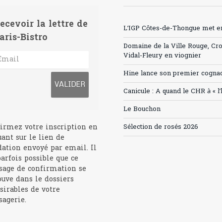
ecevoir la lettre de
L’IGP Côtes-de-Thongue met en 
aris-Bistro
Domaine de la Ville Rouge, Cr
Vidal-Fleury en viognier
Hine lance son premier cogna
Canicule : A quand le CHR à « l
Le Bouchon
irmez votre inscription en
Sélection de rosés 2026
uant sur le lien de
dation envoyé par email. Il
parfois possible que ce
age de confirmation se
ouve dans le dossiers
sirables de votre
agerie.