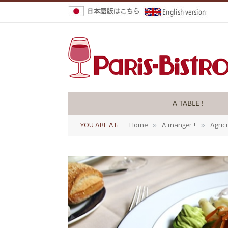
A TABLE !
»
»
YOU ARE AT:
Home
A manger !
Agric