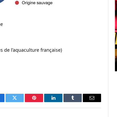
ce
es de l’aquaculture française)
cebook
Twitter
Pinterest
LinkedIn
Tumblr
Email