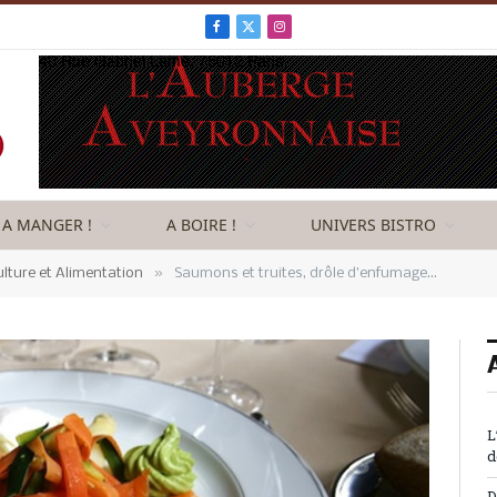
Facebook
X
Instagram
(Twitter)
A MANGER !
A BOIRE !
UNIVERS BISTRO
»
ulture et Alimentation
Saumons et truites, drôle d’enfumage…
L
d