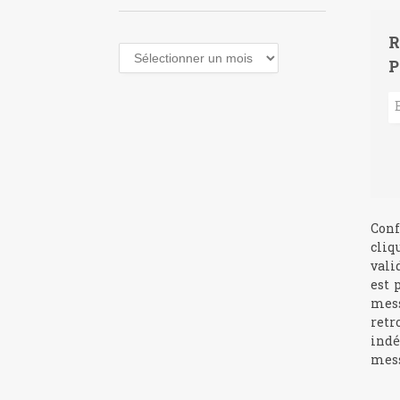
R
Archives
P
Conf
cliq
vali
est 
mess
retr
indé
mess