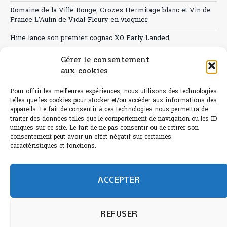
Domaine de la Ville Rouge, Crozes Hermitage blanc et Vin de
France L’Aulin de Vidal-Fleury en viognier
Hine lance son premier cognac XO Early Landed
Canicule : A quand le CHR à « l’heure espagnole » ?
Gérer le consentement
aux cookies
Le Bouchon
Pour offrir les meilleures expériences, nous utilisons des technologies
Sélection de rosés 2026
telles que les cookies pour stocker et/ou accéder aux informations des
appareils. Le fait de consentir à ces technologies nous permettra de
traiter des données telles que le comportement de navigation ou les ID
uniques sur ce site. Le fait de ne pas consentir ou de retirer son
consentement peut avoir un effet négatif sur certaines
L'abus d'alcool est dangereux pour la santé.
caractéristiques et fonctions.
Sachez consommer avec modération.
©paris-bistro 2026 Paris-bistro.com est une publication 100%
humain et 0% IA de Paris Bistro Editions - SARL de Presse -
ACCEPTER
mail: contact@paris-bistro.com
Informations légales et
RGPD
Annoncer sur Paris-bistro
REFUSER