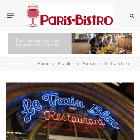
»
»
»
YOU ARE AT:
Home
A table !
Paris 12
Le Train bleu