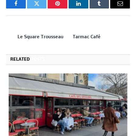
Facebook
Twitter
Pinterest
LinkedIn
Tumblr
Email
PREVIOUS ARTICLE
NEXT ARTICLE
Le Square Trousseau
Tarmac Café
RELATED
POSTS