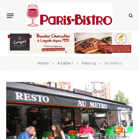
»
»
»
YOU ARE AT:
Home
A table !
Paris 14
Au Métro