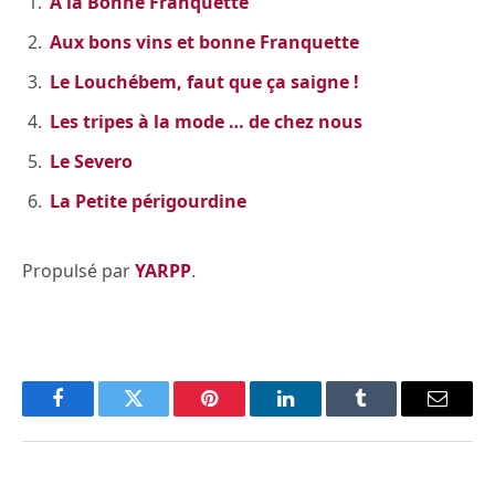
A la Bonne Franquette
Aux bons vins et bonne Franquette
Le Louchébem, faut que ça saigne !
Les tripes à la mode … de chez nous
Le Severo
La Petite périgourdine
Propulsé par
YARPP
.
Facebook
Twitter
Pinterest
LinkedIn
Tumblr
Email
PREVIOUS ARTICLE
NEXT ARTICLE