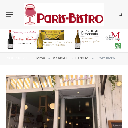
»
»
»
YOU ARE AT:
Home
A table !
Paris 10
Chez Jacky