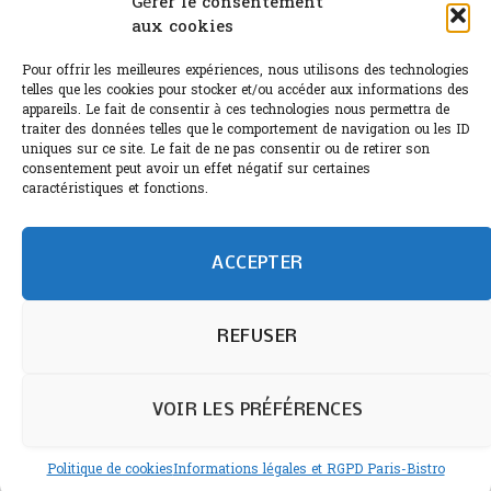
Gérer le consentement
aux cookies
Le Bouchon
Pour offrir les meilleures expériences, nous utilisons des technologies
Sélection de rosés 2026
telles que les cookies pour stocker et/ou accéder aux informations des
appareils. Le fait de consentir à ces technologies nous permettra de
traiter des données telles que le comportement de navigation ou les ID
uniques sur ce site. Le fait de ne pas consentir ou de retirer son
consentement peut avoir un effet négatif sur certaines
L'abus d'alcool est dangereux pour la santé.
caractéristiques et fonctions.
Sachez consommer avec modération.
©paris-bistro 2026 Paris-bistro.com est une publication 100%
humain et 0% IA de Paris Bistro Editions - SARL de Presse -
ACCEPTER
mail: contact@paris-bistro.com
Informations légales et
RGPD
Annoncer sur Paris-bistro
REFUSER
VOIR LES PRÉFÉRENCES
Politique de cookies
Informations légales et RGPD Paris-Bistro