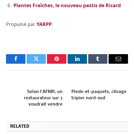
Plantes Fraîches, le nouveau pastis de Ricard
Propulsé par
YARPP
.
Facebook
Twitter
Pinterest
LinkedIn
Tumblr
Email
PREVIOUS ARTICLE
NEXT ARTICLE
Selon l’AFMR, un
Pieds-et-paquets, clivage
restaurateur sur 3
tripier nord-sud
voudrait vendre
RELATED
POSTS