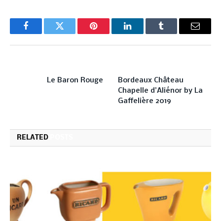
Facebook
Twitter
Pinterest
LinkedIn
Tumblr
Email
PREVIOUS ARTICLE
NEXT ARTICLE
Le Baron Rouge
Bordeaux Château
Chapelle d’Aliénor by La
Gaffelière 2019
RELATED
POSTS