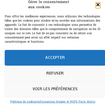
Canicule : A quand le CHR à « l’heure espagnole » ?
Gérer le consentement
aux cookies
Le Bouchon
Pour offrir les meilleures expériences, nous utilisons des technologies
Sélection de rosés 2026
telles que les cookies pour stocker et/ou accéder aux informations des
appareils. Le fait de consentir à ces technologies nous permettra de
traiter des données telles que le comportement de navigation ou les ID
uniques sur ce site. Le fait de ne pas consentir ou de retirer son
consentement peut avoir un effet négatif sur certaines
L'abus d'alcool est dangereux pour la santé.
caractéristiques et fonctions.
Sachez consommer avec modération.
©paris-bistro 2026 Paris-bistro.com est une publication 100%
humain et 0% IA de Paris Bistro Editions - SARL de Presse -
ACCEPTER
mail: contact@paris-bistro.com
Informations légales et
RGPD
Annoncer sur Paris-bistro
REFUSER
VOIR LES PRÉFÉRENCES
Politique de cookies
Informations légales et RGPD Paris-Bistro