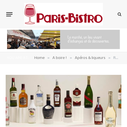
»
»
»
YOU ARE AT:
Home
A boire !
Apéros & liqueurs
Résultat record pour Pernod-Ricard