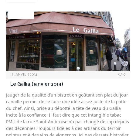
ARCHIVES
17 JANVIER 2014
0
Le Gallia (janvier 2014)
Jauger de la qualité d’un bistrot en goûtant son plat du jour
canaille permet de se faire une idée assez juste de la patte
du chef. Ainsi, prise au débotté la tête de veau du Gallia
incite à la confiance. Il faut dire que cet intangible tabac
PMU de la rue Saint-Ambroise n’a pas changé de cap depuis
des décennies. Toujours fidèles à des artisans du terroir
pointus et à des vins de vignerons. Ici pas d’ersatz bistrotier,