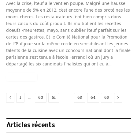
Avec la crise, l’œuf a le vent en poupe. Malgré une hausse
moyenne de 5% en 2012, c’est encore l’une des protéines les
moins chères. Les restaurateurs l’ont bien compris dans
leurs calculs du coût produit. Ils multiplient les recettes
d’oeufs -meurettes, mayo, sans oublier l’œuf parfait sur les
cartes des gastros. Et le Comité National pour la Promotion
de l’Œuf joue sur la même corde en sensibilisant les jeunes
talents de la cuisine avec un concours national dont la finale
parisienne s’est tenue à l’école Ferrandi où un jury a
départagé les six candidats finalistes qui ont eu à…
READ MORE
Previous
Next
…
1
60
61
62
63
64
65
Articles récents