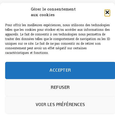
Canicule : A quand le CHR à « l’heure espagnole » ?
Gérer le consentement
aux cookies
Le Bouchon
Pour offrir les meilleures expériences, nous utilisons des technologies
Sélection de rosés 2026
telles que les cookies pour stocker et/ou accéder aux informations des
appareils. Le fait de consentir à ces technologies nous permettra de
traiter des données telles que le comportement de navigation ou les ID
uniques sur ce site. Le fait de ne pas consentir ou de retirer son
consentement peut avoir un effet négatif sur certaines
L'abus d'alcool est dangereux pour la santé.
caractéristiques et fonctions.
Sachez consommer avec modération.
©paris-bistro 2026 Paris-bistro.com est une publication 100%
humain et 0% IA de Paris Bistro Editions - SARL de Presse -
ACCEPTER
mail: contact@paris-bistro.com
Informations légales et
RGPD
Annoncer sur Paris-bistro
REFUSER
VOIR LES PRÉFÉRENCES