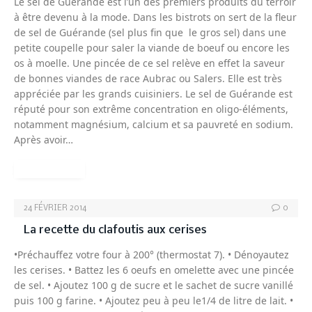
Le sel de Guérande est l’un des premiers produits du terroir
à être devenu à la mode. Dans les bistrots on sert de la fleur
de sel de Guérande (sel plus fin que le gros sel) dans une
petite coupelle pour saler la viande de boeuf ou encore les
os à moelle. Une pincée de ce sel relève en effet la saveur
de bonnes viandes de race Aubrac ou Salers. Elle est très
appréciée par les grands cuisiniers. Le sel de Guérande est
réputé pour son extrême concentration en oligo-éléments,
notamment magnésium, calcium et sa pauvreté en sodium.
Après avoir…
READ MORE
24 FÉVRIER 2014
0
La recette du clafoutis aux cerises
•Préchauffez votre four à 200° (thermostat 7). • Dénoyautez
les cerises. • Battez les 6 oeufs en omelette avec une pincée
de sel. • Ajoutez 100 g de sucre et le sachet de sucre vanillé
puis 100 g farine. • Ajoutez peu à peu le1/4 de litre de lait. •