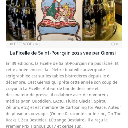
10 DÉCEMBRE 2025
0
La Ficelle de Saint-Pourçain 2025 vue par Giemsi
En 39 éditions, la Ficelle de Saint-Pourçain n’a pas lâché. Et
cette année encore, la célèbre bouteille auvergnate
sérigraphiée est sur les tables bistrotières depuis le 6
décembre. C’est Giemsi qui prête cette année son coup de
crayon à La Ficelle. Auteur de bande dessinée et
dessinateur de presse, il collabore avec de nombreux
médias (Mon Quotidien, L’Actu, Fluide Glacial, Spirou,
Zélium, etc.) et est membre de Cartooning for Peace. Auteur
de plusieurs ouvrages (On me l’a raconté sur le zinc, On The
Rocks !, Zeu Bestioles, L’Étrange Bestiaire), il a reçu le
Premier Prix Tignous 2017 et cerise sur…