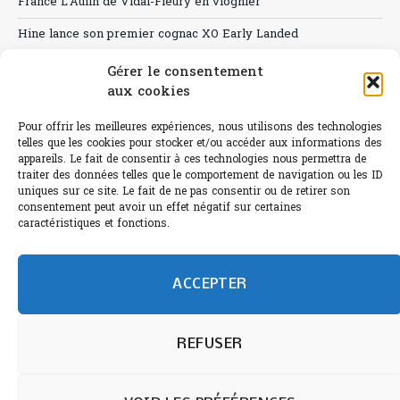
France L’Aulin de Vidal-Fleury en viognier
Hine lance son premier cognac XO Early Landed
Canicule : A quand le CHR à « l’heure espagnole » ?
Gérer le consentement
aux cookies
Le Bouchon
Pour offrir les meilleures expériences, nous utilisons des technologies
Sélection de rosés 2026
telles que les cookies pour stocker et/ou accéder aux informations des
appareils. Le fait de consentir à ces technologies nous permettra de
traiter des données telles que le comportement de navigation ou les ID
uniques sur ce site. Le fait de ne pas consentir ou de retirer son
consentement peut avoir un effet négatif sur certaines
L'abus d'alcool est dangereux pour la santé.
caractéristiques et fonctions.
Sachez consommer avec modération.
©paris-bistro 2026 Paris-bistro.com est une publication 100%
humain et 0% IA de Paris Bistro Editions - SARL de Presse -
ACCEPTER
mail: contact@paris-bistro.com
Informations légales et
RGPD
Annoncer sur Paris-bistro
REFUSER