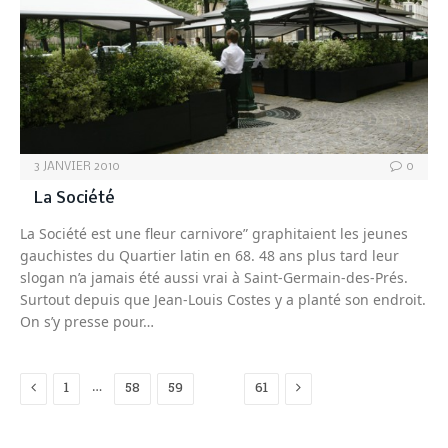
3 JANVIER 2010
0
La Société
La Société est une fleur carnivore” graphitaient les jeunes
gauchistes du Quartier latin en 68. 48 ans plus tard leur
slogan n’a jamais été aussi vrai à Saint-Germain-des-Prés.
Surtout depuis que Jean-Louis Costes y a planté son endroit.
On s’y presse pour…
Previous
Next
…
1
58
59
60
61