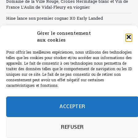
Domaine de la Ville Rouge, Crozes Hermitage blanc et Vin de
France L’Aulin de Vidal-Fleury en viognier
Hine lance son premier cognac XO Early Landed
Canicule : A quand le CHR à « l’heure espagnole » ?
Gérer le consentement
aux cookies
Le Bouchon
Sélection de rosés 2026
Pour offrir les meilleures expériences, nous utilisons des technologies
telles que les cookies pour stocker et/ou accéder aux informations des
appareils. Le fait de consentir à ces technologies nous permettra de
traiter des données telles que le comportement de navigation ou les ID
uniques sur ce site. Le fait de ne pas consentir ou de retirer son
consentement peut avoir un effet négatif sur certaines
L'abus d'alcool est dangereux pour la santé.
caractéristiques et fonctions.
Sachez consommer avec modération.
©paris-bistro 2026 Paris-bistro.com est une publication 100%
humain et 0% IA de Paris Bistro Editions - SARL de Presse -
ACCEPTER
mail: contact@paris-bistro.com
Informations légales et
RGPD
Annoncer sur Paris-bistro
REFUSER