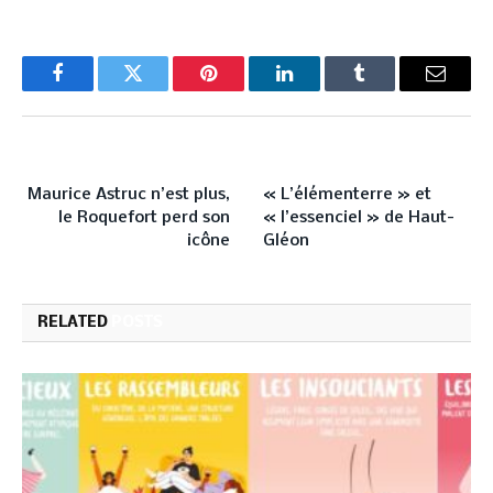
Facebook
Twitter
Pinterest
LinkedIn
Tumblr
Email
PREVIOUS ARTICLE
NEXT ARTICLE
Maurice Astruc n’est plus,
« L’élémenterre » et
le Roquefort perd son
« l’essenciel » de Haut-
icône
Gléon
RELATED
POSTS