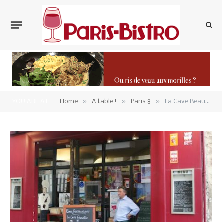
»
»
»
YOU ARE AT:
Home
A table !
Paris 8
La Cave Beauvau