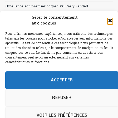
Hine lance son premier cognac XO Early Landed
Canicule : A quand le CHR à « l’heure espagnole » ?
Gérer le consentement
aux cookies
Le Bouchon
Pour offrir les meilleures expériences, nous utilisons des technologies
Sélection de rosés 2026
telles que les cookies pour stocker et/ou accéder aux informations des
appareils. Le fait de consentir à ces technologies nous permettra de
traiter des données telles que le comportement de navigation ou les ID
uniques sur ce site. Le fait de ne pas consentir ou de retirer son
consentement peut avoir un effet négatif sur certaines
L'abus d'alcool est dangereux pour la santé.
caractéristiques et fonctions.
Sachez consommer avec modération.
©paris-bistro 2026 Paris-bistro.com est une publication 100%
humain et 0% IA de Paris Bistro Editions - SARL de Presse -
ACCEPTER
mail: contact@paris-bistro.com
Informations légales et
RGPD
Annoncer sur Paris-bistro
REFUSER
VOIR LES PRÉFÉRENCES