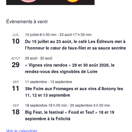
Évènements à venir
10 juillet-8 h 00 min
-
23 août-17 h 00 min
JUIL
10
Du 15 juillet au 23 août, le café Les Éditeurs met à
l’honneur le cœur de faux-filet et sa sauce secrète
29 août
-
30 août
AOÛT
29
« Vignes vins randos » 29 et 30 août 2026, le
rendez-vous des vignobles de Loire
11 septembre
-
13 septembre
SEP
11
39e Foire aux Fromages et aux vins d’Antony les
11, 12 et 13 septembre
18 septembre-18 h 00 min
-
20 septembre-3 h 00 min
SEP
18
Big Fest, le festival « Food et Teuf » 18 et 19
septembre à la Felicità
Voir le calendrier