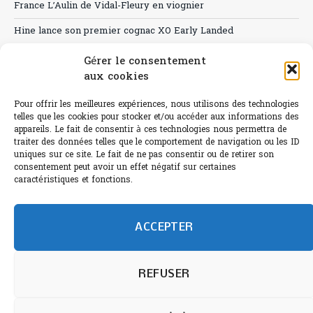
France L’Aulin de Vidal-Fleury en viognier
Hine lance son premier cognac XO Early Landed
Canicule : A quand le CHR à « l’heure espagnole » ?
Gérer le consentement
aux cookies
Le Bouchon
Pour offrir les meilleures expériences, nous utilisons des technologies
Sélection de rosés 2026
telles que les cookies pour stocker et/ou accéder aux informations des
appareils. Le fait de consentir à ces technologies nous permettra de
traiter des données telles que le comportement de navigation ou les ID
uniques sur ce site. Le fait de ne pas consentir ou de retirer son
consentement peut avoir un effet négatif sur certaines
L'abus d'alcool est dangereux pour la santé.
caractéristiques et fonctions.
Sachez consommer avec modération.
©paris-bistro 2026 Paris-bistro.com est une publication 100%
humain et 0% IA de Paris Bistro Editions - SARL de Presse -
ACCEPTER
mail: contact@paris-bistro.com
Informations légales et
RGPD
Annoncer sur Paris-bistro
REFUSER