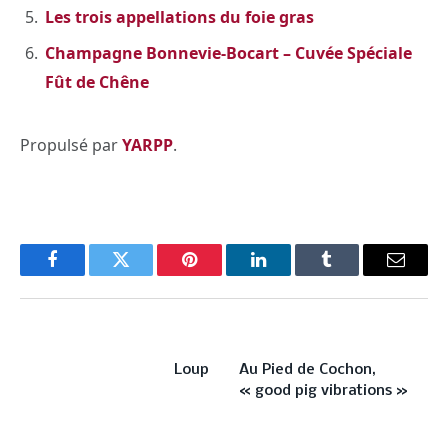
Les trois appellations du foie gras
Champagne Bonnevie-Bocart – Cuvée Spéciale
Fût de Chêne
Propulsé par
YARPP
.
Facebook
Twitter
Pinterest
LinkedIn
Tumblr
Email
PREVIOUS ARTICLE
NEXT ARTICLE
Loup
Au Pied de Cochon,
« good pig vibrations »