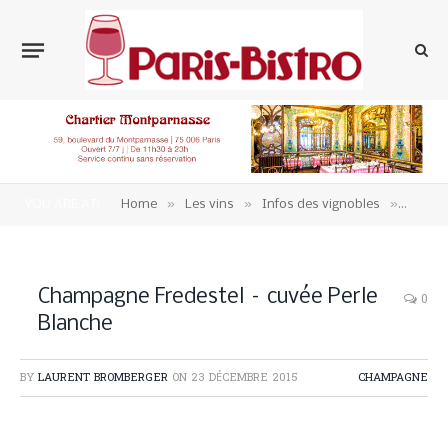
»
»
»
YOU ARE AT:
Home
Les vins
Infos des vignobles
Cham
Champagne Fredestel – cuvée Perle
0
Blanche
BY
LAURENT BROMBERGER
ON
23 DÉCEMBRE 2015
CHAMPAGNE