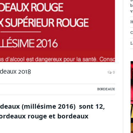
D
b
v
H
C
L
rdeaux 2018
0
BORDEAUX
deaux (millésime 2016)
sont 12,
bordeaux rouge et bordeaux