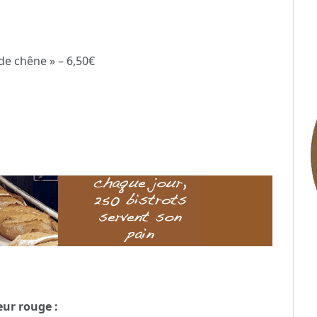
de chêne » – 6,50€
eur rouge :