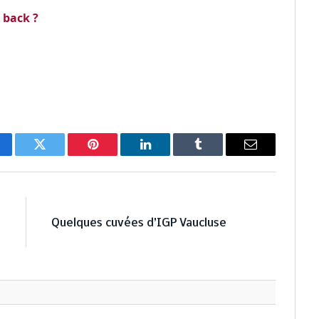
 back ?
cebook
Twitter
Pinterest
LinkedIn
Tumblr
Email
E
NEXT ARTICLE
o
Quelques cuvées d’IGP Vaucluse
!