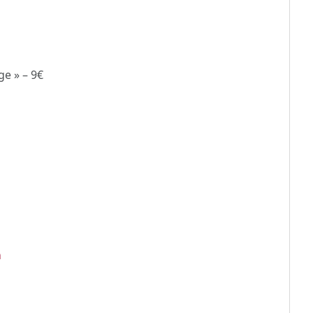
ge » – 9€
m