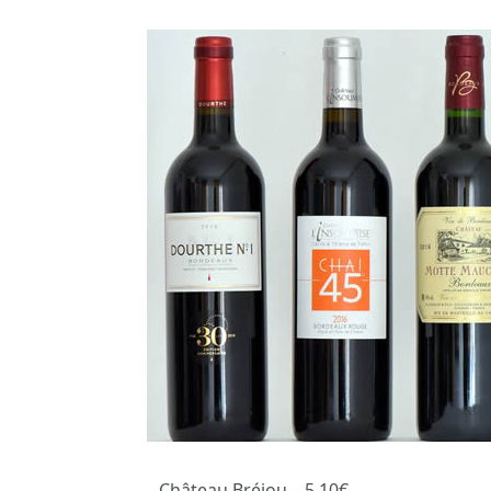
– Château Bréjou – 5,10€