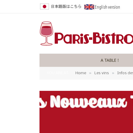
A TABLE !
»
»
YOU ARE AT:
Home
Les vins
Infos de