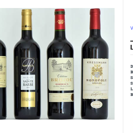
V
D
B
S
S
L
B