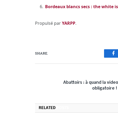
Bordeaux blancs secs : the white is
Propulsé par
YARPP
.
SHARE.
Fa
PREVIOUS ARTICL
Abattoirs : à quand la vide
obligatoire 
RELATED
POSTS