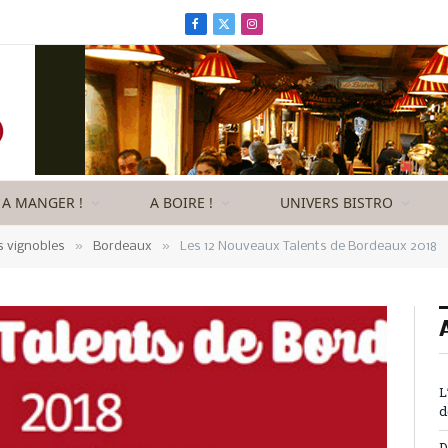
Facebook
X
Instagram
(Twitter)
A MANGER !
A BOIRE !
UNIVERS BISTRO
»
»
s vignobles
Bordeaux
Les 12 Nouveaux Talents de Bordeaux 2018
L
d