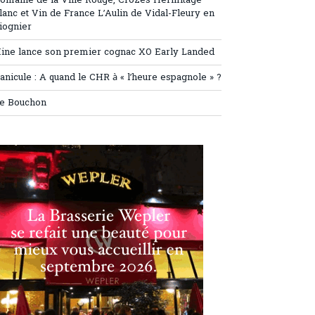
omaine de la Ville Rouge, Crozes Hermitage
lanc et Vin de France L’Aulin de Vidal-Fleury en
iognier
ine lance son premier cognac XO Early Landed
anicule : A quand le CHR à « l’heure espagnole » ?
e Bouchon