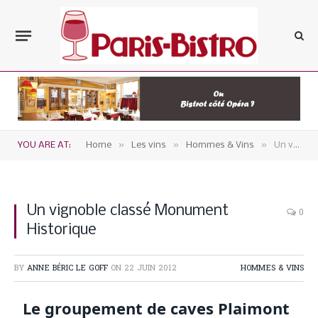
»
»
»
YOU ARE AT:
Home
Les vins
Hommes & Vins
Un vignoble classé Monument Historique
Un vignoble classé Monument
0
Historique
BY
ANNE BÉRIC LE GOFF
ON
22 JUIN 2012
HOMMES & VINS
Le groupement de caves Plaimont