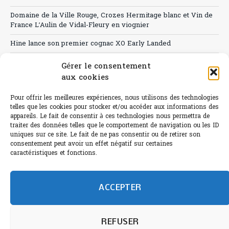
Domaine de la Ville Rouge, Crozes Hermitage blanc et Vin de
France L’Aulin de Vidal-Fleury en viognier
Hine lance son premier cognac XO Early Landed
Canicule : A quand le CHR à « l’heure espagnole » ?
Gérer le consentement
aux cookies
Le Bouchon
Pour offrir les meilleures expériences, nous utilisons des technologies
Sélection de rosés 2026
telles que les cookies pour stocker et/ou accéder aux informations des
appareils. Le fait de consentir à ces technologies nous permettra de
traiter des données telles que le comportement de navigation ou les ID
uniques sur ce site. Le fait de ne pas consentir ou de retirer son
consentement peut avoir un effet négatif sur certaines
L'abus d'alcool est dangereux pour la santé.
caractéristiques et fonctions.
Sachez consommer avec modération.
©paris-bistro 2026 Paris-bistro.com est une publication 100%
humain et 0% IA de Paris Bistro Editions - SARL de Presse -
ACCEPTER
mail: contact@paris-bistro.com
Informations légales et
RGPD
Annoncer sur Paris-bistro
REFUSER