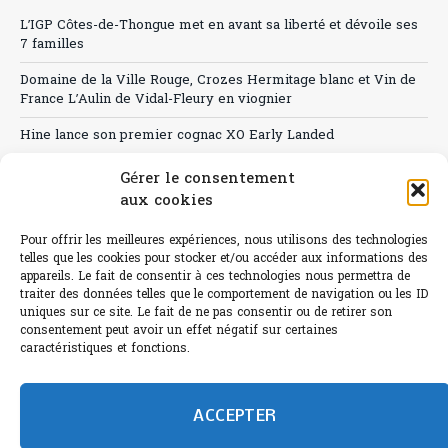
L’IGP Côtes-de-Thongue met en avant sa liberté et dévoile ses
7 familles
Domaine de la Ville Rouge, Crozes Hermitage blanc et Vin de
France L’Aulin de Vidal-Fleury en viognier
Hine lance son premier cognac XO Early Landed
Canicule : A quand le CHR à « l’heure espagnole » ?
Gérer le consentement
aux cookies
Le Bouchon
Pour offrir les meilleures expériences, nous utilisons des technologies
Sélection de rosés 2026
telles que les cookies pour stocker et/ou accéder aux informations des
appareils. Le fait de consentir à ces technologies nous permettra de
traiter des données telles que le comportement de navigation ou les ID
uniques sur ce site. Le fait de ne pas consentir ou de retirer son
consentement peut avoir un effet négatif sur certaines
L'abus d'alcool est dangereux pour la santé.
caractéristiques et fonctions.
Sachez consommer avec modération.
©paris-bistro 2026 Paris-bistro.com est une publication 100%
humain et 0% IA de Paris Bistro Editions - SARL de Presse -
ACCEPTER
mail: contact@paris-bistro.com