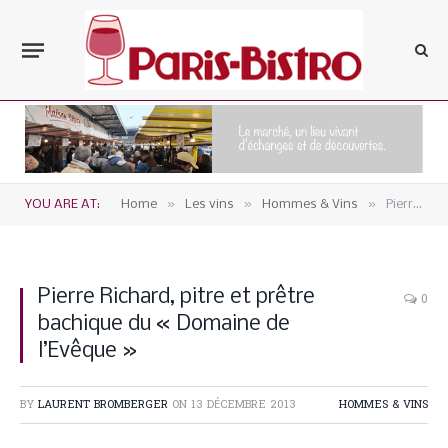
»
»
»
YOU ARE AT:
Home
Les vins
Hommes & Vins
Pierre Richard, pitre et prêtre bachique du « Domaine de l’Evêque »
Pierre Richard, pitre et prêtre
0
bachique du « Domaine de
l’Evêque »
BY
LAURENT BROMBERGER
ON
13 DÉCEMBRE 2013
HOMMES & VINS