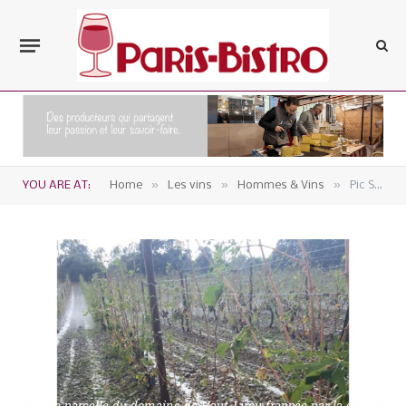
»
»
»
YOU ARE AT:
Home
Les vins
Hommes & Vins
Pic Saint-Loup laminé par la grêle