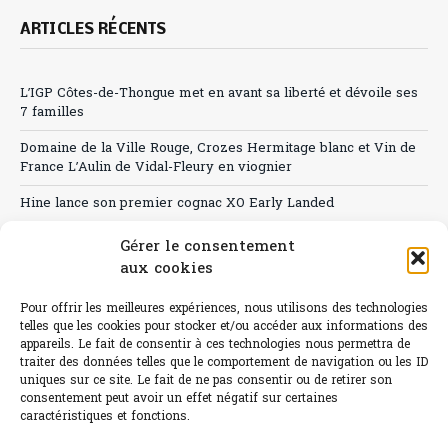
ARTICLES RÉCENTS
L’IGP Côtes-de-Thongue met en avant sa liberté et dévoile ses
7 familles
Domaine de la Ville Rouge, Crozes Hermitage blanc et Vin de
France L’Aulin de Vidal-Fleury en viognier
Hine lance son premier cognac XO Early Landed
Canicule : A quand le CHR à « l’heure espagnole » ?
Gérer le consentement
aux cookies
Le Bouchon
Pour offrir les meilleures expériences, nous utilisons des technologies
Sélection de rosés 2026
telles que les cookies pour stocker et/ou accéder aux informations des
appareils. Le fait de consentir à ces technologies nous permettra de
traiter des données telles que le comportement de navigation ou les ID
uniques sur ce site. Le fait de ne pas consentir ou de retirer son
consentement peut avoir un effet négatif sur certaines
L'abus d'alcool est dangereux pour la santé.
caractéristiques et fonctions.
Sachez consommer avec modération.