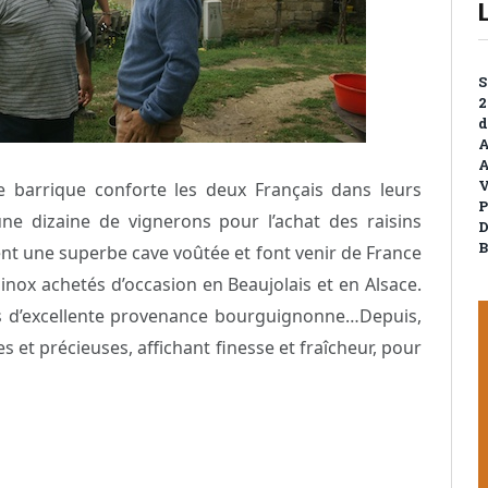
S
2
d
A
A
V
ne barrique conforte les deux Français dans leurs
P
 une dizaine de vignerons pour l’achat des raisins
D
B
nt une superbe cave voûtée et font venir de France
inox achetés d’occasion en Beaujolais et en Alsace.
ns d’excellente provenance bourguignonne…Depuis,
es et précieuses, affichant finesse et fraîcheur, pour