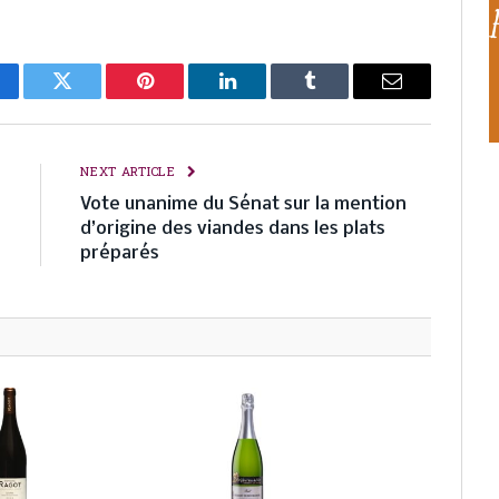
cebook
Twitter
Pinterest
LinkedIn
Tumblr
Email
E
NEXT ARTICLE
n
Vote unanime du Sénat sur la mention
s
d’origine des viandes dans les plats
préparés