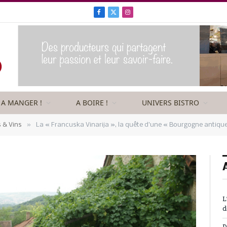
Facebook
X
Instagram
(Twitter)
A MANGER !
A BOIRE !
UNIVERS BISTRO
»
& Vins
La « Francuska Vinarija », la quête d’une « Bourgogne antique
L
d