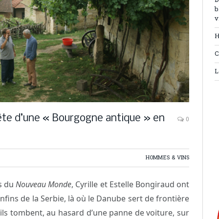
D
b
v
H
C
L
quête d’une « Bourgogne antique » en
0
HOMMES & VINS
es du
Nouveau Monde
, Cyrille et Estelle Bongiraud ont
fins de la Serbie, là où le Danube sert de frontière
 ils tombent, au hasard d’une panne de voiture, sur