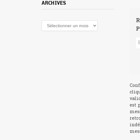
ARCHIVES
R
Archives
P
Conf
cliq
vali
est 
mess
retr
indé
mess