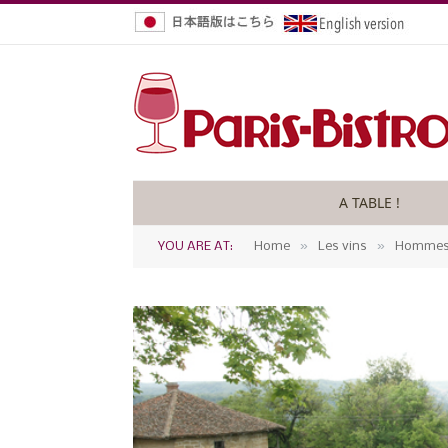
A TABLE !
»
»
YOU ARE AT:
Home
Les vins
Hommes 