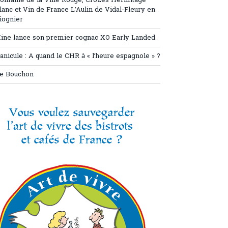
omaine de la Ville Rouge, Crozes Hermitage
lanc et Vin de France L’Aulin de Vidal-Fleury en
iognier
ine lance son premier cognac XO Early Landed
anicule : A quand le CHR à « l’heure espagnole » ?
e Bouchon