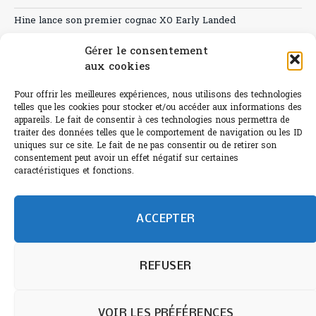
Hine lance son premier cognac XO Early Landed
Canicule : A quand le CHR à « l’heure espagnole » ?
Gérer le consentement
aux cookies
Le Bouchon
Pour offrir les meilleures expériences, nous utilisons des technologies
Sélection de rosés 2026
telles que les cookies pour stocker et/ou accéder aux informations des
appareils. Le fait de consentir à ces technologies nous permettra de
traiter des données telles que le comportement de navigation ou les ID
uniques sur ce site. Le fait de ne pas consentir ou de retirer son
consentement peut avoir un effet négatif sur certaines
L'abus d'alcool est dangereux pour la santé.
caractéristiques et fonctions.
Sachez consommer avec modération.
©paris-bistro 2026 Paris-bistro.com est une publication 100%
humain et 0% IA de Paris Bistro Editions - SARL de Presse -
ACCEPTER
mail: contact@paris-bistro.com
Informations légales et
RGPD
Annoncer sur Paris-bistro
REFUSER
VOIR LES PRÉFÉRENCES