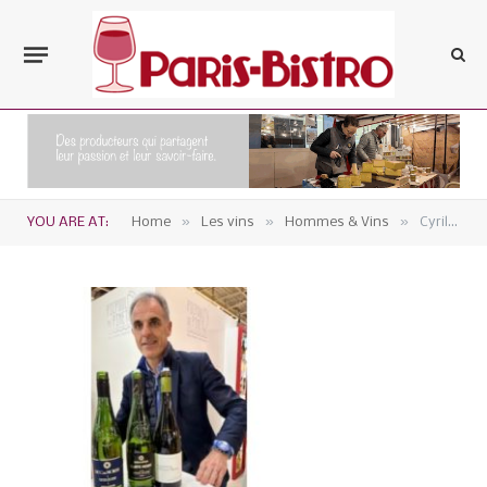
»
»
»
YOU ARE AT:
Home
Les vins
Hommes & Vins
Cyril Payon, l’homme du Picpoul