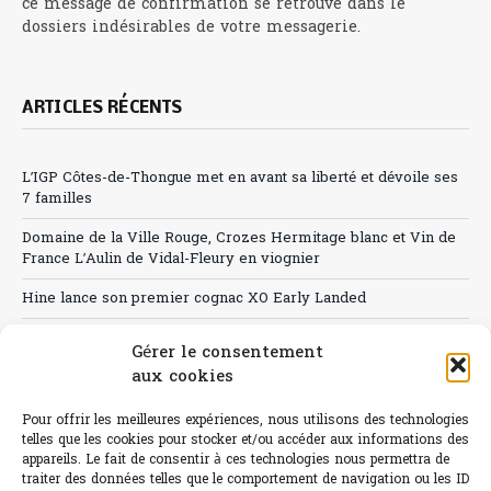
ce message de confirmation se retrouve dans le
dossiers indésirables de votre messagerie.
ARTICLES RÉCENTS
L’IGP Côtes-de-Thongue met en avant sa liberté et dévoile ses
7 familles
Domaine de la Ville Rouge, Crozes Hermitage blanc et Vin de
France L’Aulin de Vidal-Fleury en viognier
Hine lance son premier cognac XO Early Landed
Canicule : A quand le CHR à « l’heure espagnole » ?
Gérer le consentement
aux cookies
Le Bouchon
Sélection de rosés 2026
Pour offrir les meilleures expériences, nous utilisons des technologies
telles que les cookies pour stocker et/ou accéder aux informations des
appareils. Le fait de consentir à ces technologies nous permettra de
traiter des données telles que le comportement de navigation ou les ID