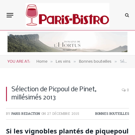
»
»
»
YOU ARE AT:
Home
Les vins
Bonnes bouteilles
Sélection de Picpoul de Pinet, millésimés 2013
Sélection de Picpoul de Pinet,
0
millésimés 2013
BY
PARIS REDACTION
ON
27 DÉCEMBRE 2015
BONNES BOUTEILLES
Si les vignobles plantés de piquepoul