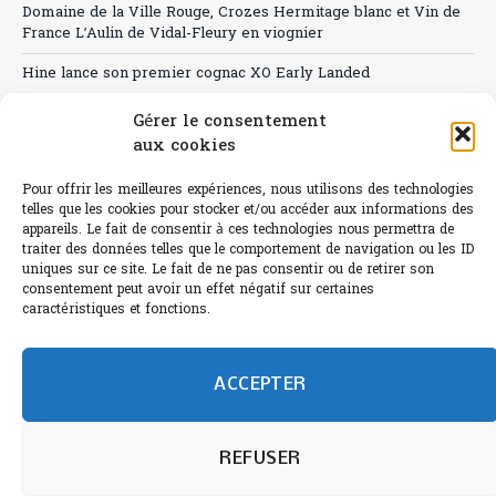
Domaine de la Ville Rouge, Crozes Hermitage blanc et Vin de
France L’Aulin de Vidal-Fleury en viognier
Hine lance son premier cognac XO Early Landed
Canicule : A quand le CHR à « l’heure espagnole » ?
Gérer le consentement
aux cookies
Le Bouchon
Pour offrir les meilleures expériences, nous utilisons des technologies
Sélection de rosés 2026
telles que les cookies pour stocker et/ou accéder aux informations des
appareils. Le fait de consentir à ces technologies nous permettra de
traiter des données telles que le comportement de navigation ou les ID
uniques sur ce site. Le fait de ne pas consentir ou de retirer son
consentement peut avoir un effet négatif sur certaines
L'abus d'alcool est dangereux pour la santé.
caractéristiques et fonctions.
Sachez consommer avec modération.
©paris-bistro 2026 Paris-bistro.com est une publication 100%
humain et 0% IA de Paris Bistro Editions - SARL de Presse -
ACCEPTER
mail: contact@paris-bistro.com
Informations légales et
RGPD
Annoncer sur Paris-bistro
REFUSER