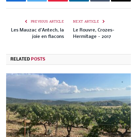
Facebook
Twitter
Pinterest
LinkedIn
Tumblr
Email
PREVIOUS ARTICLE
NEXT ARTICLE
Les Mauzac d’Antech, la
Le Rouvre, Crozes-
joie en flacons
Hermitage – 2017
RELATED
POSTS