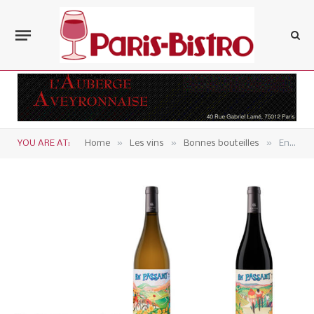
»
»
»
YOU ARE AT:
Home
Les vins
Bonnes bouteilles
En Passant, éphémères cuvées facétieuses de Gayda