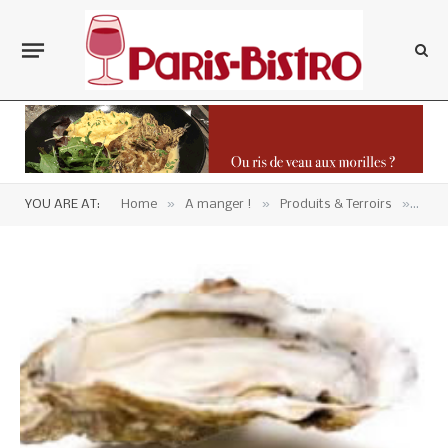
»
»
»
YOU ARE AT:
Home
A manger !
Produits & Terroirs
Pays