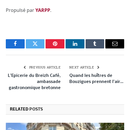
Propulsé par
YARPP
.
Facebook
Twitter
Pinterest
LinkedIn
Tumblr
Email
PREVIOUS ARTICLE
NEXT ARTICLE
L’Epicerie du Breizh Café,
Quand les huîtres de
ambassade
Bouzigues prennent l’air…
gastronomique bretonne
RELATED
POSTS