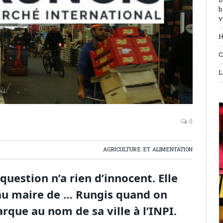
D
b
v
H
C
L
0
AGRICULTURE ET ALIMENTATION
 question n’a rien d’innocent. Elle
au maire de … Rungis quand on
rque au nom de sa ville à l’INPI.