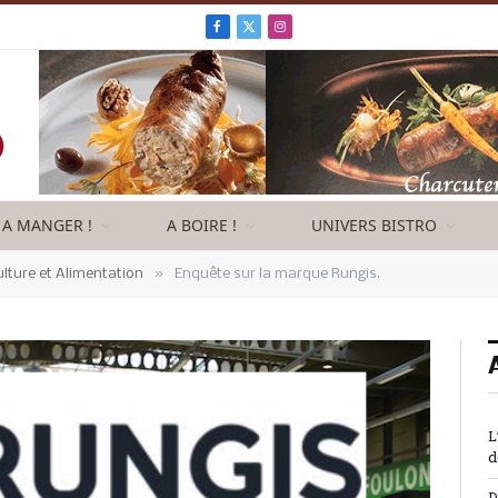
Facebook
X
Instagram
(Twitter)
A MANGER !
A BOIRE !
UNIVERS BISTRO
»
ulture et Alimentation
Enquête sur la marque Rungis.
L
d