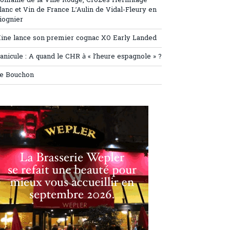
omaine de la Ville Rouge, Crozes Hermitage
lanc et Vin de France L’Aulin de Vidal-Fleury en
iognier
ine lance son premier cognac XO Early Landed
anicule : A quand le CHR à « l’heure espagnole » ?
e Bouchon