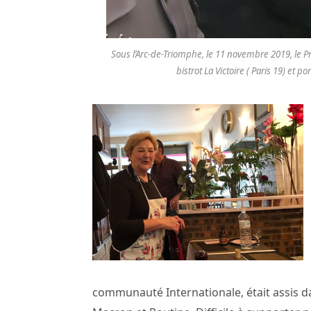
Sous l’Arc-de-Triomphe, le 11 novembre 2019, le 
bistrot La Victoire ( Paris 19) et
communauté Internationale, était assis da