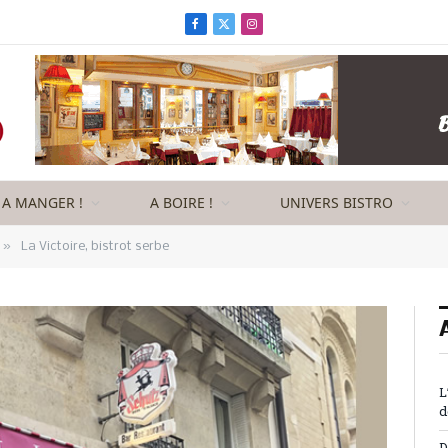
Facebook
X
Instagram
(Twitter)
A MANGER !
A BOIRE !
UNIVERS BISTRO
»
La Victoire, bistrot serbe
L
d