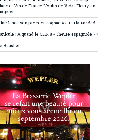
omaine de la Ville Rouge, Crozes Hermitage
lanc et Vin de France L’Aulin de Vidal-Fleury en
iognier
ine lance son premier cognac XO Early Landed
anicule : A quand le CHR à « l’heure espagnole » ?
e Bouchon