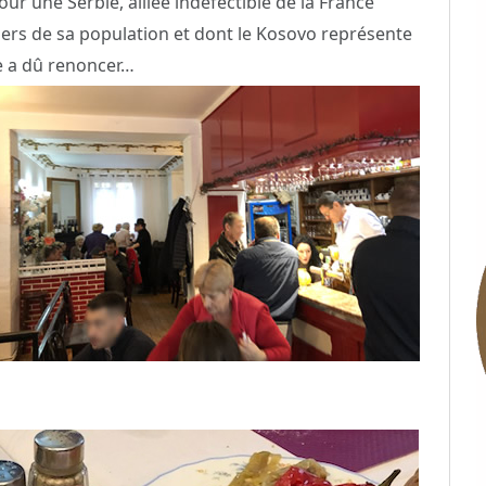
our une Serbie, alliée indéfectible de la France
iers de sa population et dont le Kosovo représente
le a dû renoncer…