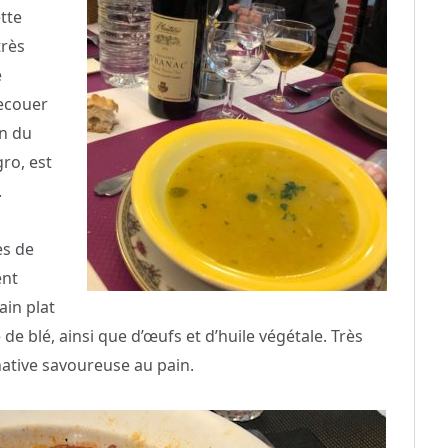
tte
très
é
secouer
in du
ro, est
.
es de
ent
ain plat
e blé, ainsi que d’œufs et d’huile végétale. Très
native savoureuse au pain.