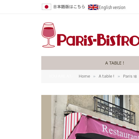
A TABLE !
»
»
YOU ARE AT:
Home
A table !
Paris 18