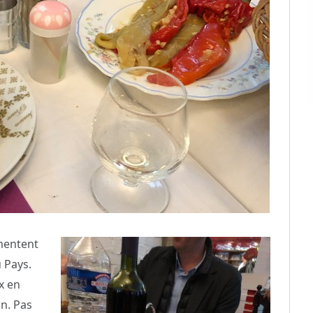
imentent
 Pays.
x en
on. Pas