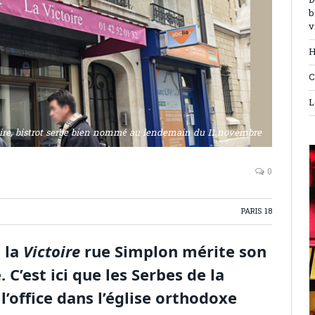
D
b
v
H
C
L
ire, bistrot serbe bien nommé au lendemain du 11 novembre
0
PARIS 18
 la
Victoire
rue Simplon mérite son
C’est ici que les Serbes de la
l’office dans l’église orthodoxe