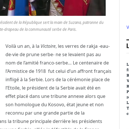
Président de la République sert la main de Suzana, patronne du
V
 porte-drapeau de la communauté serbe de Paris.
Voilà un an, à la
Victoire
, les verres de rakja -eau-
de-vie de prune serbe- ne se levaient pas au
nom de l’amitié franco-serbe… Le centenaire de
L
f
l’Armistice de 1918 fut celui d’un affront français
B
infligé à la Serbie. Lors de la cérémonie place de
V
R
l’Etoile, le président de la Serbie avait été en
P
effet placé dans une tribune annexe alors que
r
L
son homologue
du Kosovo, état jeune et non
T
reconnu par une grande partie de la
c
ns la tribune principale derrière les présidents