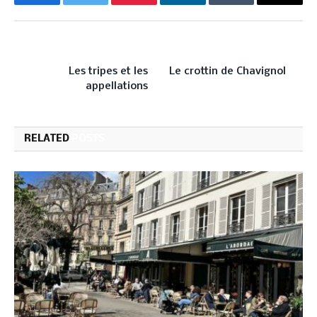
Facebook
Twitter
Pinterest
LinkedIn
Tumblr
Email
PREVIOUS ARTICLE
NEXT ARTICLE
Les tripes et les
Le crottin de Chavignol
appellations
RELATED
POSTS