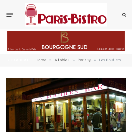
»
»
»
YOU ARE AT:
Home
A table !
Paris 18
Les Routiers