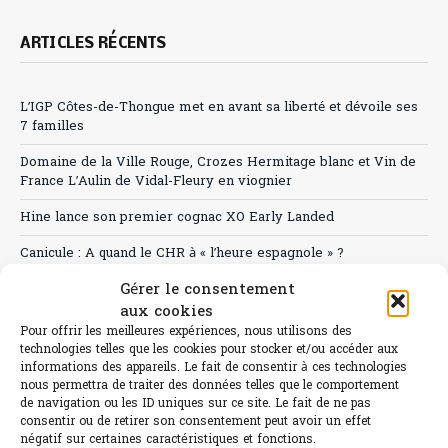
ARTICLES RÉCENTS
L’IGP Côtes-de-Thongue met en avant sa liberté et dévoile ses
7 familles
Domaine de la Ville Rouge, Crozes Hermitage blanc et Vin de
France L’Aulin de Vidal-Fleury en viognier
Hine lance son premier cognac XO Early Landed
Canicule : A quand le CHR à « l’heure espagnole » ?
Gérer le consentement
Le Bouchon
aux cookies
Sélection de rosés 2026
Pour offrir les meilleures expériences, nous utilisons des
technologies telles que les cookies pour stocker et/ou accéder aux
informations des appareils. Le fait de consentir à ces technologies
nous permettra de traiter des données telles que le comportement
de navigation ou les ID uniques sur ce site. Le fait de ne pas
consentir ou de retirer son consentement peut avoir un effet
L'abus d'alcool est dangereux pour la santé.
négatif sur certaines caractéristiques et fonctions.