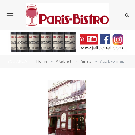
»
»
»
YOU ARE AT:
Home
A table !
Paris 2
Aux Lyonnais, bistrot Ducasse Paris 2