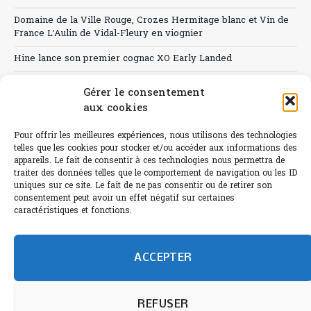
Domaine de la Ville Rouge, Crozes Hermitage blanc et Vin de
France L’Aulin de Vidal-Fleury en viognier
Hine lance son premier cognac XO Early Landed
Canicule : A quand le CHR à « l’heure espagnole » ?
Gérer le consentement
aux cookies
Le Bouchon
Sélection de rosés 2026
Pour offrir les meilleures expériences, nous utilisons des technologies
telles que les cookies pour stocker et/ou accéder aux informations des
appareils. Le fait de consentir à ces technologies nous permettra de
traiter des données telles que le comportement de navigation ou les ID
uniques sur ce site. Le fait de ne pas consentir ou de retirer son
consentement peut avoir un effet négatif sur certaines
L'abus d'alcool est dangereux pour la santé.
caractéristiques et fonctions.
Sachez consommer avec modération.
©paris-bistro 2026 Paris-bistro.com est une publication 100%
humain et 0% IA de Paris Bistro Editions - SARL de Presse -
ACCEPTER
mail: contact@paris-bistro.com
Informations légales et
RGPD
Annoncer sur Paris-bistro
REFUSER