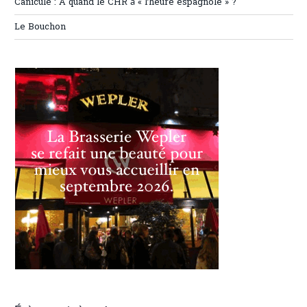
Canicule : A quand le CHR à « l’heure espagnole » ?
Le Bouchon