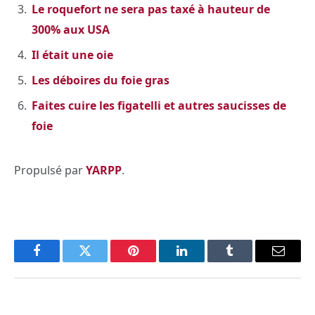
Le roquefort ne sera pas taxé à hauteur de
300% aux USA
Il était une oie
Les déboires du foie gras
Faites cuire les figatelli et autres saucisses de
foie
Propulsé par
YARPP
.
Facebook
Twitter
Pinterest
LinkedIn
Tumblr
Email
PREVIOUS ARTICLE
NEXT ARTICLE