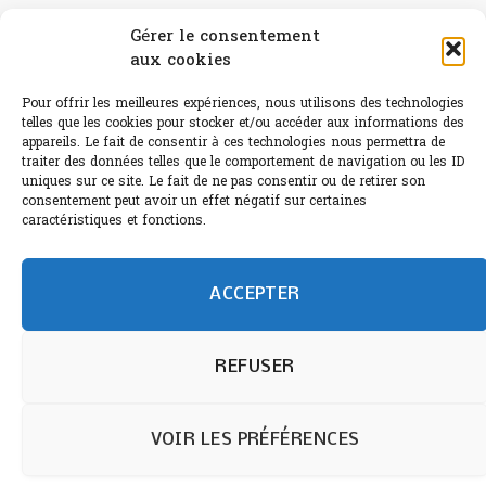
Canicule : A quand le CHR à « l’heure espagnole » ?
Gérer le consentement
aux cookies
Le Bouchon
Pour offrir les meilleures expériences, nous utilisons des technologies
Sélection de rosés 2026
telles que les cookies pour stocker et/ou accéder aux informations des
appareils. Le fait de consentir à ces technologies nous permettra de
traiter des données telles que le comportement de navigation ou les ID
uniques sur ce site. Le fait de ne pas consentir ou de retirer son
consentement peut avoir un effet négatif sur certaines
L'abus d'alcool est dangereux pour la santé.
caractéristiques et fonctions.
Sachez consommer avec modération.
©paris-bistro 2026 Paris-bistro.com est une publication 100%
humain et 0% IA de Paris Bistro Editions - SARL de Presse -
ACCEPTER
mail: contact@paris-bistro.com
Informations légales et
RGPD
Annoncer sur Paris-bistro
REFUSER
VOIR LES PRÉFÉRENCES