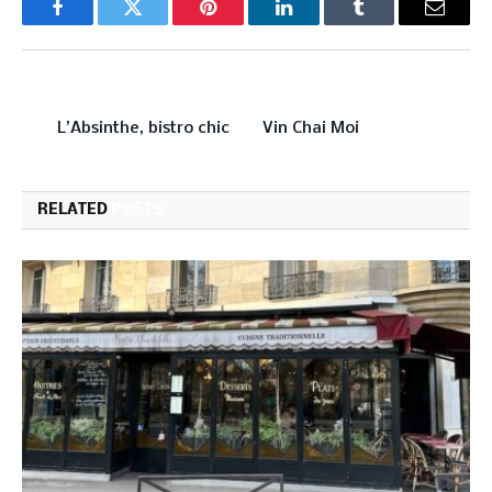
Facebook
Twitter
Pinterest
LinkedIn
Tumblr
Email
PREVIOUS ARTICLE
NEXT ARTICLE
L’Absinthe, bistro chic
Vin Chai Moi
RELATED
POSTS