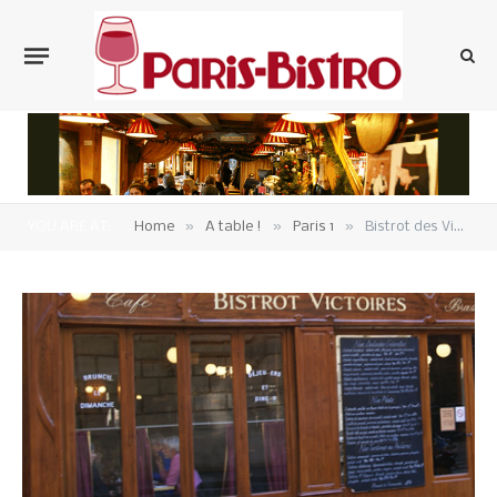
»
»
»
YOU ARE AT:
Home
A table !
Paris 1
Bistrot des Victoires