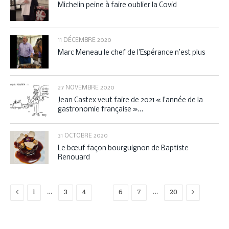
Michelin peine à faire oublier la Covid
11 DÉCEMBRE 2020
Marc Meneau le chef de l’Espérance n’est plus
27 NOVEMBRE 2020
Jean Castex veut faire de 2021 « l’année de la
gastronomie française »…
31 OCTOBRE 2020
Le bœuf façon bourguignon de Baptiste
Renouard
Previous
Next
…
…
1
3
4
5
6
7
20