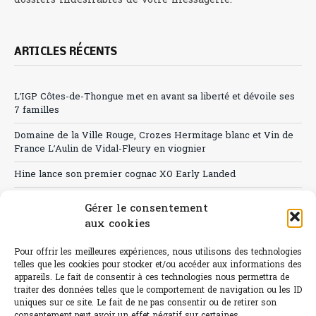
dossiers indésirables de votre messagerie.
ARTICLES RÉCENTS
L’IGP Côtes-de-Thongue met en avant sa liberté et dévoile ses
7 familles
Domaine de la Ville Rouge, Crozes Hermitage blanc et Vin de
France L’Aulin de Vidal-Fleury en viognier
Hine lance son premier cognac XO Early Landed
Canicule : A quand le CHR à « l’heure espagnole » ?
Gérer le consentement
aux cookies
Le Bouchon
Sélection de rosés 2026
Pour offrir les meilleures expériences, nous utilisons des technologies
telles que les cookies pour stocker et/ou accéder aux informations des
appareils. Le fait de consentir à ces technologies nous permettra de
traiter des données telles que le comportement de navigation ou les ID
uniques sur ce site. Le fait de ne pas consentir ou de retirer son