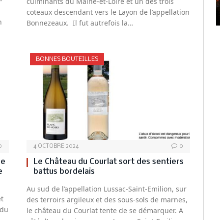
-
culminants du Maine-et-Loire et un des trois
coteaux descendant vers le Layon de l’appellation
n
Bonnezeaux. Il fut autrefois la…
BONNES BOUTEILLES
0
4 OCTOBRE 2024
0
ne
Le Château du Courlat sort des sentiers
e
battus bordelais
Au sud de l’appellation Lussac-Saint-Emilion, sur
t
des terroirs argileux et des sous-sols de marnes,
ndu
le château du Courlat tente de se démarquer. A