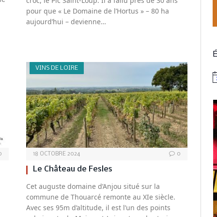
croc, le Pic Saint-Loup. Il a fallu près de 30 ans
pour que « Le Domaine de l’Hortus » – 80 ha
aujourd’hui – devienne…
É
VINS DE LOIRE
N
0
18 OCTOBRE 2024
0
Le Château de Fesles
Cet auguste domaine d’Anjou situé sur la
commune de Thouarcé remonte au XIe siècle.
Avec ses 95m d’altitude, il est l’un des points