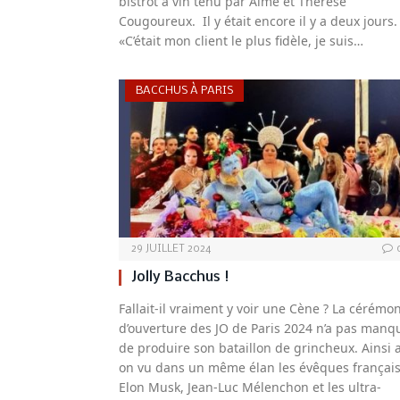
bistrot à vin tenu par Aimé et Thérèse
Cougoureux. Il y était encore il y a deux jours.
«C’était mon client le plus fidèle, je suis…
BACCHUS À PARIS
29 JUILLET 2024
Jolly Bacchus !
Fallait-il vraiment y voir une Cène ? La cérémo
d’ouverture des JO de Paris 2024 n’a pas manq
de produire son bataillon de grincheux. Ainsi a
on vu dans un même élan les évêques français
Elon Musk, Jean-Luc Mélenchon et les ultra-