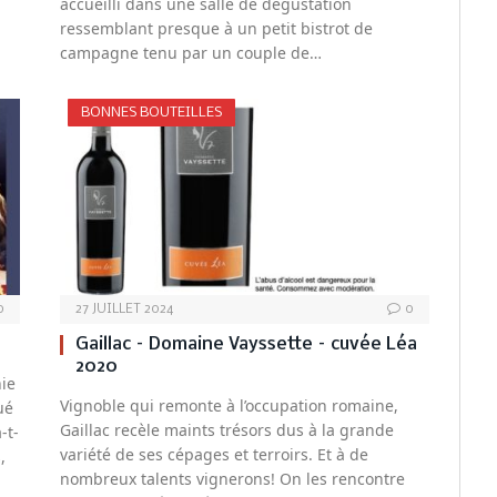
accueilli dans une salle de dégustation
ressemblant presque à un petit bistrot de
campagne tenu par un couple de…
BONNES BOUTEILLES
0
27 JUILLET 2024
0
Gaillac – Domaine Vayssette – cuvée Léa
2020
nie
Vignoble qui remonte à l’occupation romaine,
ué
Gaillac recèle maints trésors dus à la grande
-t-
variété de ses cépages et terroirs. Et à de
,
nombreux talents vignerons! On les rencontre