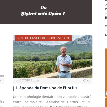
D
b
v
H
C
L
VINS DU LANGUEDOC-ROUSSILLON
0
21 OCTOBRE 2024
0
L’épopée du Domaine de l’Hortus
Une morphologie dentaire. Un vignoble encastré
fre
entre une molaire – la falaise de l’Hortus – et un
ne