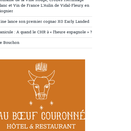
omaine de la Ville Rouge, Crozes Hermitage
lanc et Vin de France L’Aulin de Vidal-Fleury en
iognier
ine lance son premier cognac XO Early Landed
anicule : A quand le CHR à « l’heure espagnole » ?
e Bouchon