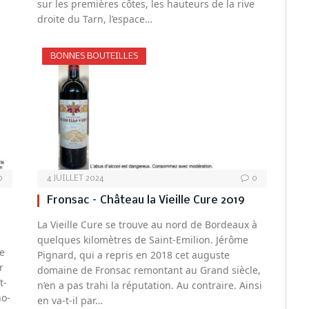
sur les premières côtes, les hauteurs de la rive
droite du Tarn, l’espace…
BONNES BOUTEILLES
0
4 JUILLET 2024
0
Fronsac – Château la Vieille Cure 2019
La Vieille Cure se trouve au nord de Bordeaux à
quelques kilomètres de Saint-Emilion. Jérôme
de
Pignard, qui a repris en 2018 cet auguste
r
domaine de Fronsac remontant au Grand siècle,
t-
n’en a pas trahi la réputation. Au contraire. Ainsi
no-
en va-t-il par…