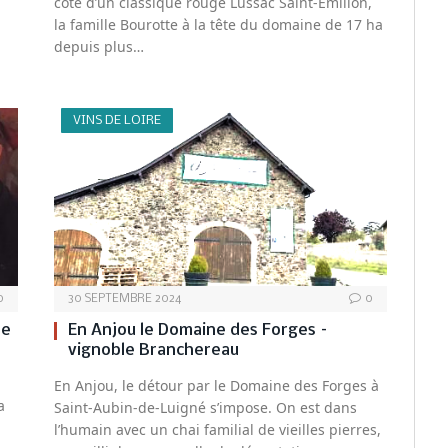
côté d’un classique rouge Lussac Saint-Emilion,
la famille Bourotte à la tête du domaine de 17 ha
depuis plus…
VINS DE LOIRE
0
30 SEPTEMBRE 2024
0
de
En Anjou le Domaine des Forges –
vignoble Branchereau
En Anjou, le détour par le Domaine des Forges à
a
Saint-Aubin-de-Luigné s’impose. On est dans
l’humain avec un chai familial de vieilles pierres,