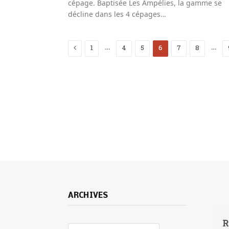
cépage. Baptisée Les Ampélies, la gamme se
décline dans les 4 cépages…
Previous
…
…
1
4
5
6
7
8
ARCHIVES
R
Archives