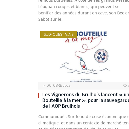
remous bordelais. A côté de ses grands Pessac
Léognan rouges et blancs, qui peuvent se
bonifier des années durant en cave, son Bec e
Sabot sur le…
SUD-OUEST VINS
15 OCTOBRE 2024
Les Vignerons du Brulhois lancent « u
Bouteille à la mer », pour la sauvegard
de l’AOP Brulhois
Communiqué : Sur fond de crise économique e
climatique, et dans un contexte de marché te