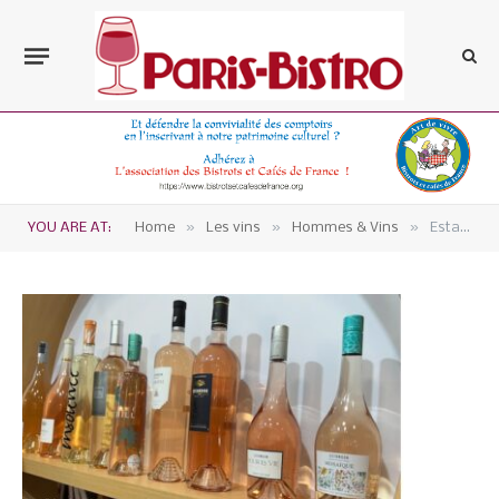
»
»
»
YOU ARE AT:
Home
Les vins
Hommes & Vins
Estandon, coopérative provençale