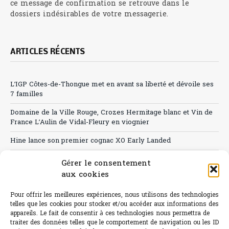
ce message de confirmation se retrouve dans le
dossiers indésirables de votre messagerie.
ARTICLES RÉCENTS
L’IGP Côtes-de-Thongue met en avant sa liberté et dévoile ses
7 familles
Domaine de la Ville Rouge, Crozes Hermitage blanc et Vin de
France L’Aulin de Vidal-Fleury en viognier
Hine lance son premier cognac XO Early Landed
Canicule : A quand le CHR à « l’heure espagnole » ?
Gérer le consentement
aux cookies
Le Bouchon
Pour offrir les meilleures expériences, nous utilisons des technologies
Sélection de rosés 2026
telles que les cookies pour stocker et/ou accéder aux informations des
appareils. Le fait de consentir à ces technologies nous permettra de
traiter des données telles que le comportement de navigation ou les ID