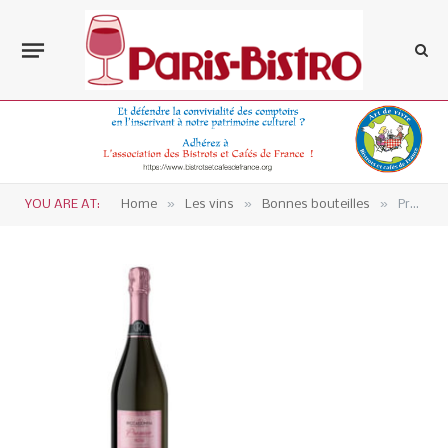
»
»
»
YOU ARE AT:
Home
Les vins
Bonnes bouteilles
Prosecco-Riccadonna, Proseccotez vos papilles !