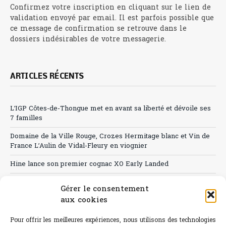
Confirmez votre inscription en cliquant sur le lien de
validation envoyé par email. Il est parfois possible que
ce message de confirmation se retrouve dans le
dossiers indésirables de votre messagerie.
ARTICLES RÉCENTS
L’IGP Côtes-de-Thongue met en avant sa liberté et dévoile ses
7 familles
Domaine de la Ville Rouge, Crozes Hermitage blanc et Vin de
France L’Aulin de Vidal-Fleury en viognier
Hine lance son premier cognac XO Early Landed
Canicule : A quand le CHR à « l’heure espagnole » ?
Gérer le consentement
aux cookies
Le Bouchon
Sélection de rosés 2026
Pour offrir les meilleures expériences, nous utilisons des technologies